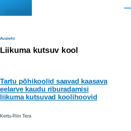
Liigu edasi põhisisu juurde
Men
PEEGEL
Leivapuru
Avaleht
Liikuma kutsuv kool
Tartu põhikoolid saavad kaasava
eelarve kaudu riburadamisi
liikuma kutsuvad koolihoovid
Kertu-Riin Tera