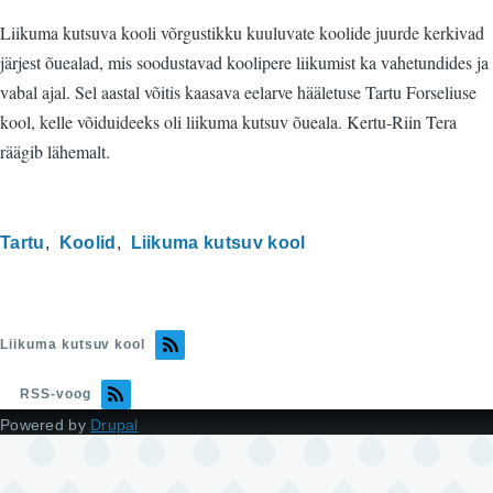
Liikuma kutsuva kooli võrgustikku kuuluvate koolide juurde kerkivad
järjest õuealad, mis soodustavad koolipere liikumist ka vahetundides ja
vabal ajal. Sel aastal võitis kaasava eelarve hääletuse Tartu Forseliuse
kool, kelle võiduideeks oli liikuma kutsuv õueala. Kertu-Riin Tera
räägib lähemalt.
Tartu
Koolid
Liikuma kutsuv kool
Liikuma kutsuv kool
RSS-voog
Powered by
Drupal