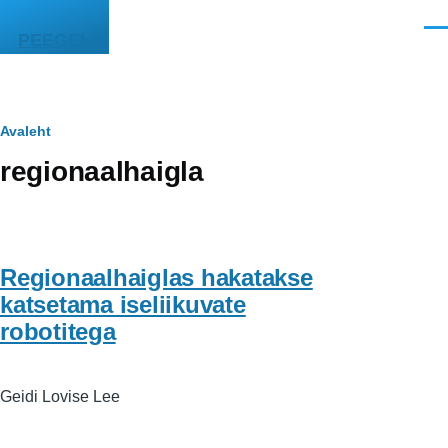
Liigu edasi põhisisu juurde
Men
PEEGEL
Leivapuru
Avaleht
regionaalhaigla
Regionaalhaiglas hakatakse
katsetama iseliikuvate
robotitega
Geidi Lovise Lee