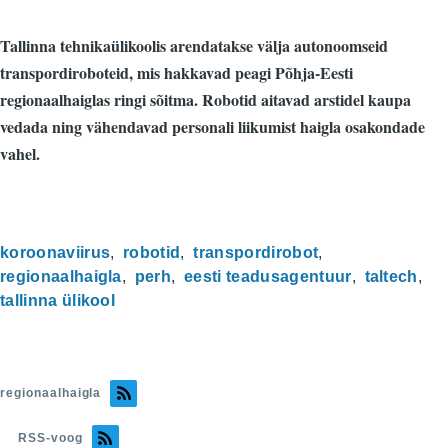
Tallinna tehnikaülikoolis arendatakse välja autonoomseid
transpordiroboteid, mis hakkavad peagi Põhja-Eesti
regionaalhaiglas ringi sõitma. Robotid aitavad arstidel kaupa
vedada ning vähendavad personali liikumist haigla osakondade
vahel.
koroonaviirus
robotid
transpordirobot
regionaalhaigla
perh
eesti teadusagentuur
taltech
tallinna ülikool
regionaalhaigla
RSS-voog