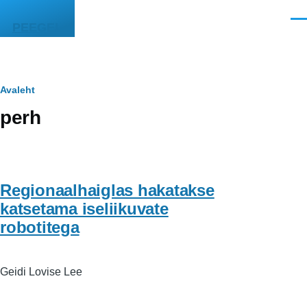
Liigu edasi põhisisu juurde
Men
PEEGEL
Leivapuru
Avaleht
perh
Regionaalhaiglas hakatakse
katsetama iseliikuvate
robotitega
Geidi Lovise Lee