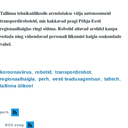
Tallinna tehnikaülikoolis arendatakse välja autonoomseid
transpordiroboteid, mis hakkavad peagi Põhja-Eesti
regionaalhaiglas ringi sõitma. Robotid aitavad arstidel kaupa
vedada ning vähendavad personali liikumist haigla osakondade
vahel.
koroonaviirus
robotid
transpordirobot
regionaalhaigla
perh
eesti teadusagentuur
taltech
tallinna ülikool
perh
RSS-voog