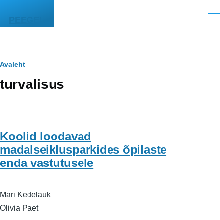
Liigu edasi põhisisu juurde
Men
PEEGEL
Leivapuru
Avaleht
turvalisus
Koolid loodavad
madalseiklusparkides õpilaste
enda vastutusele
Mari Kedelauk
Olivia Paet