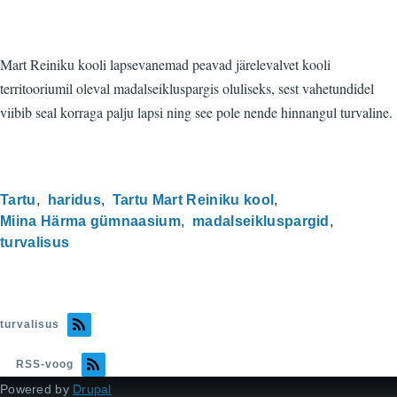
Mart Reiniku kooli lapsevanemad peavad järelevalvet kooli
territooriumil oleval madalseikluspargis oluliseks, sest vahetundidel
viibib seal korraga palju lapsi ning see pole nende hinnangul turvaline.
Tartu
haridus
Tartu Mart Reiniku kool
Miina Härma gümnaasium
madalseikluspargid
turvalisus
turvalisus
RSS-voog
Powered by
Drupal