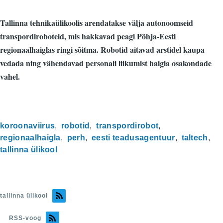
Tallinna tehnikaülikoolis arendatakse välja autonoomseid
transpordiroboteid, mis hakkavad peagi Põhja-Eesti
regionaalhaiglas ringi sõitma. Robotid aitavad arstidel kaupa
vedada ning vähendavad personali liikumist haigla osakondade
vahel.
koroonaviirus
robotid
transpordirobot
regionaalhaigla
perh
eesti teadusagentuur
taltech
tallinna ülikool
tallinna ülikool
RSS-voog