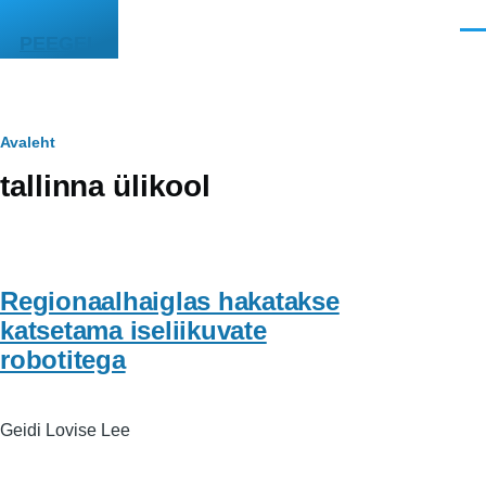
Liigu edasi põhisisu juurde
Men
PEEGEL
Leivapuru
Avaleht
tallinna ülikool
Regionaalhaiglas hakatakse
katsetama iseliikuvate
robotitega
Geidi Lovise Lee