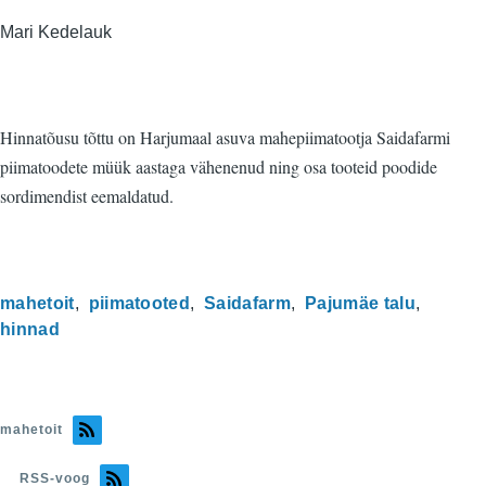
Mari Kedelauk
Hinnatõusu tõttu on Harjumaal asuva mahepiimatootja Saidafarmi
piimatoodete müük aastaga vähenenud ning osa tooteid poodide
sordimendist eemaldatud.
mahetoit
piimatooted
Saidafarm
Pajumäe talu
hinnad
mahetoit
RSS-voog