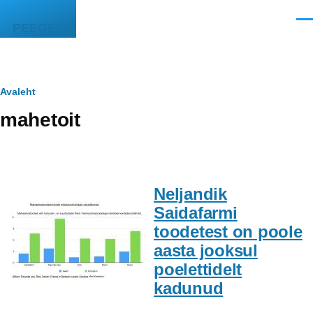
Liigu edasi põhisisu juurde
Men
PEEGEL
Leivapuru
Avaleht
mahetoit
Neljandik
Saidafarmi
toodetest on poole
aasta jooksul
poelettidelt
kadunud