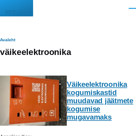
Liigu edasi põhisisu juurde
Men
PEEGEL
Leivapuru
Avaleht
väikeelektroonika
Väikeelektroonika
kogumiskastid
muudavad jäätmete
kogumise
mugavamaks