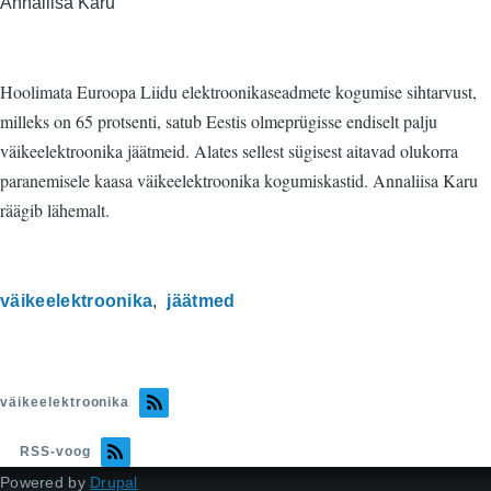
Annaliisa Karu
Hoolimata Euroopa Liidu elektroonikaseadmete kogumise sihtarvust,
milleks on 65 protsenti, satub Eestis olmeprügisse endiselt palju
väikeelektroonika jäätmeid. Alates sellest sügisest aitavad olukorra
paranemisele kaasa väikeelektroonika kogumiskastid. Annaliisa Karu
räägib lähemalt.
väikeelektroonika
jäätmed
väikeelektroonika
RSS-voog
Powered by
Drupal