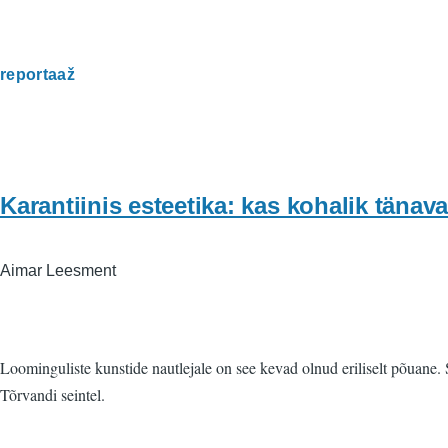
reportaaž
Karantiinis esteetika: kas kohalik tänav
Aimar Leesment
Loominguliste kunstide nautlejale on see kevad olnud eriliselt põuane.
Tõrvandi seintel.