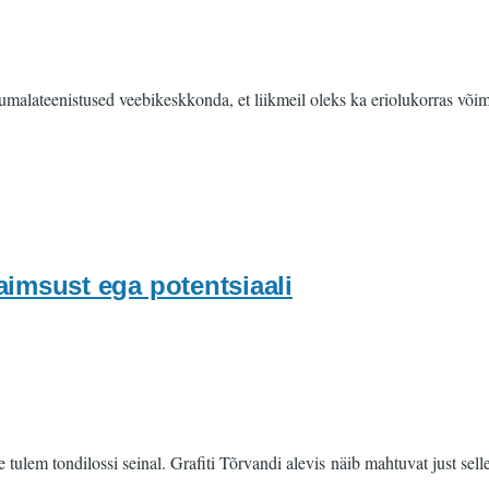
lateenistused veebikeskkonda, et liikmeil oleks ka eriolukorras võimal
aimsust ega potentsiaali
lem tondilossi seinal. Grafiti Tõrvandi alevis näib mahtuvat just selle