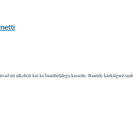
netti
d nii alkoholi kui ka baarihelidega kassette. Baaride käekäigust saab 