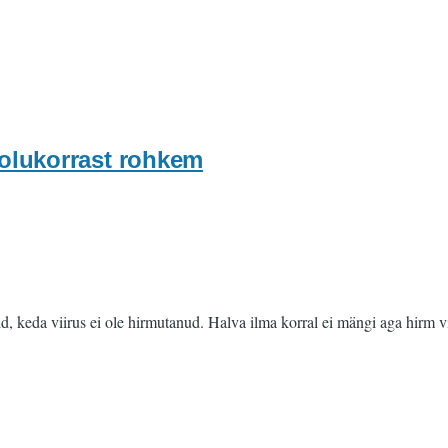
riolukorrast rohkem
d, keda viirus ei ole hirmutanud. Halva ilma korral ei mängi aga hirm vii