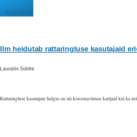
Liigu edasi põhisisu juurde
PEEGEL
Ilm heidutab rattaringluse kasutajaid e
Lauraliis Süldre
Rattaringluse kasutajate hulgas on nii koroonaviiruse kartjaid kui ka nei