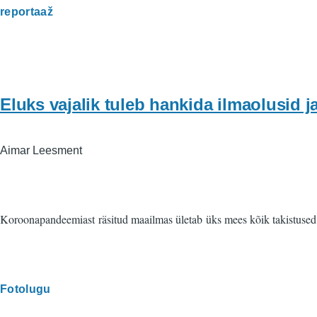
reportaaž
Eluks vajalik tuleb hankida ilmaolusid j
Aimar Leesment
Koroonapandeemiast räsitud maailmas ületab üks mees kõik takistused
Fotolugu