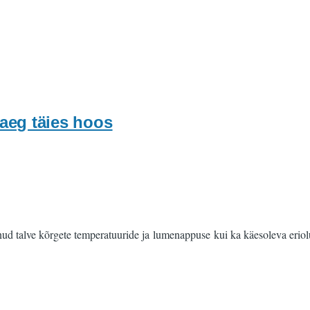
aeg täies hoos
nud talve kõrgete temperatuuride ja lumenappuse kui ka käesoleva eri