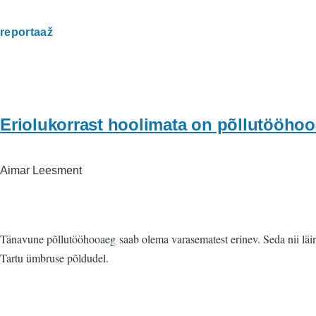
reportaaž
Eriolukorrast hoolimata on põllutööhoo
Aimar Leesment
Tänavune põllutööhooaeg saab olema varasematest erinev. Seda nii läi
Tartu ümbruse põldudel.