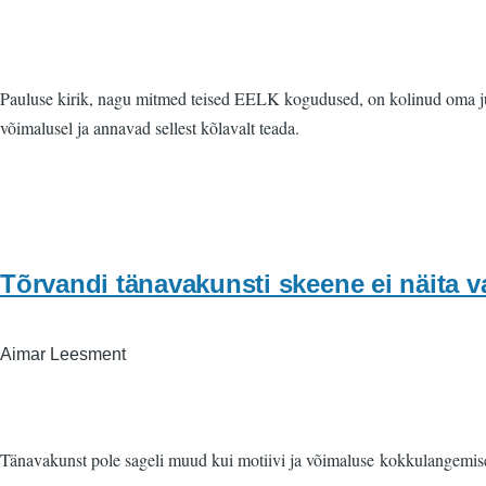
Pauluse kirik, nagu mitmed teised EELK kogudused, on kolinud oma juma
võimalusel ja annavad sellest kõlavalt teada.
Tõrvandi tänavakunsti skeene ei näita v
Aimar Leesment
Tänavakunst pole sageli muud kui motiivi ja võimaluse kokkulangemise tu