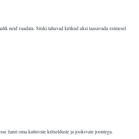
ik neid vaadata. Siiski tahavad kirikud uksi taasavada esimesel
sse žanri oma kattuvate kritselduste ja jooksvate joontega.