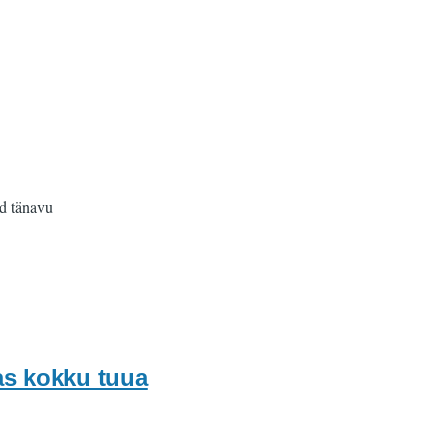
ed tänavu
as kokku tuua