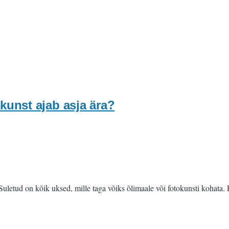
akunst ajab asja ära?
 Suletud on kõik uksed, mille taga võiks õlimaale või fotokunsti kohata