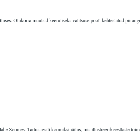
stluses. Olukorra muutsid keeruliseks valitsuse poolt kehtestatud piiran
lahe Soomes. Tartus avati koomiksinäitus, mis illustreerib eestlaste toim