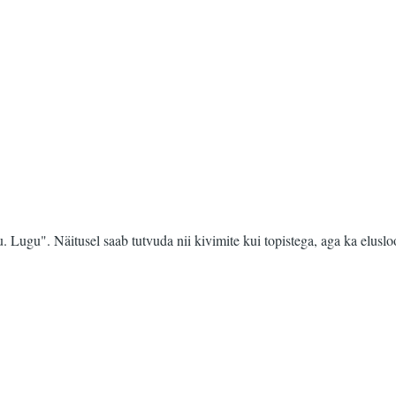
 Lugu". Näitusel saab tutvuda nii kivimite kui topistega, aga ka elusl