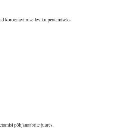
gud koroonaviiruse leviku peatamiseks.
etamisi põhjanaabrite juures.