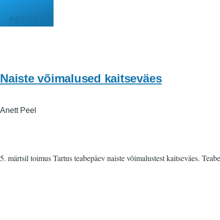
Liigu edasi põhisisu juurde
PEEGEL
Naiste võimalused kaitseväes
Anett Peel
5. märtsil toimus Tartus teabepäev naiste võimalustest kaitseväes. Teabe