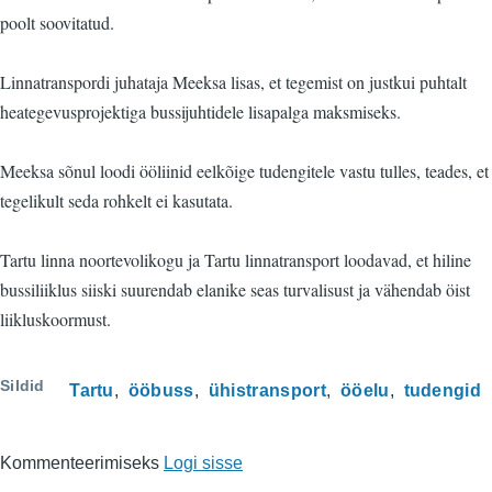
poolt soovitatud.
Linnatranspordi juhataja Meeksa lisas, et tegemist on justkui puhtalt
heategevusprojektiga bussijuhtidele lisapalga maksmiseks.
Meeksa sõnul loodi ööliinid eelkõige tudengitele vastu tulles, teades, et
tegelikult seda rohkelt ei kasutata.
Tartu linna noortevolikogu ja Tartu linnatransport loodavad, et hiline
bussiliiklus siiski suurendab elanike seas turvalisust ja vähendab öist
liikluskoormust.
Sildid
Tartu
ööbuss
ühistransport
ööelu
tudengid
Kommenteerimiseks
Logi sisse