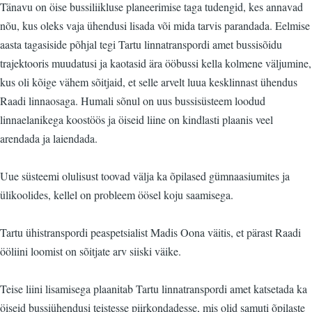
Tänavu on öise bussiliikluse planeerimise taga tudengid, kes annavad
nõu, kus oleks vaja ühendusi lisada või mida tarvis parandada. Eelmise
aasta tagasiside põhjal tegi Tartu linnatranspordi amet bussisõidu
trajektooris muudatusi ja kaotasid ära ööbussi kella kolmene väljumine,
kus oli kõige vähem sõitjaid, et selle arvelt luua kesklinnast ühendus
Raadi linnaosaga. Humali sõnul on uus bussisüsteem loodud
linnaelanikega koostöös ja öiseid liine on kindlasti plaanis veel
arendada ja laiendada.
Uue süsteemi olulisust toovad välja ka õpilased gümnaasiumites ja
ülikoolides, kellel on probleem öösel koju saamisega.
Tartu ühistranspordi peaspetsialist Madis Oona väitis, et pärast Raadi
ööliini loomist on sõitjate arv siiski väike.
Teise liini lisamisega plaanitab Tartu linnatranspordi amet katsetada ka
öiseid bussiühendusi teistesse piirkondadesse, mis olid samuti õpilaste