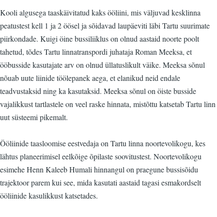
Kooli algusega taaskäivitatud kaks ööliini, mis väljuvad kesklinna
peatustest kell 1 ja 2 öösel ja sõidavad laupäeviti läbi Tartu suurimate
piirkondade. Kuigi öine bussiliiklus on olnud aastaid noorte poolt
tahetud, tõdes Tartu linnatranspordi juhataja Roman Meeksa, et
ööbusside kasutajate arv on olnud üllatuslikult väike. Meeksa sõnul
nõuab uute liinide töölepanek aega, et elanikud neid endale
teadvustaksid ning ka kasutaksid. Meeksa sõnul on öiste busside
vajalikkust tartlastele on veel raske hinnata, mistõttu katsetab Tartu linn
uut süsteemi pikemalt.
Ööliinide taasloomise eestvedaja on Tartu linna noortevolikogu, kes
lähtus planeerimisel eelkõige õpilaste soovitustest. Noortevolikogu
esimehe Henn Kaleeb Humali hinnangul on praegune bussisõidu
trajektoor parem kui see, mida kasutati aastaid tagasi esmakordselt
ööliinide kasulikkust katsetades.