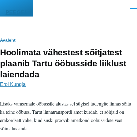
Liigu edasi põhisisu juurde
Men
PEEGEL
Leivapuru
Avaleht
Hoolimata vähestest sõitjatest
plaanib Tartu ööbusside liiklust
laiendada
Erol Kungla
Lisaks varasemale ööbussile alustas sel sügisel tudengite linnas sõitu
ka teine ööbuss. Tartu linnatranspordi amet kurdab, et sõitjaid on
erakordselt vähe, kuid siiski proovib ametkond ööbussidele veel
võimalus anda.