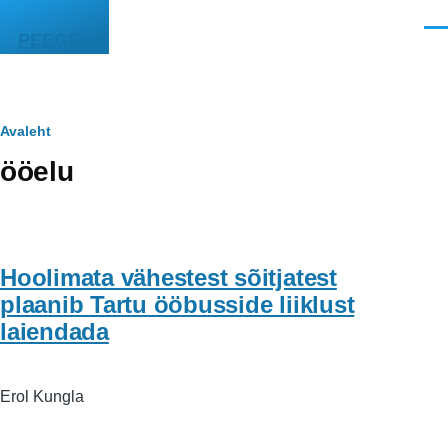
Liigu edasi põhisisu juurde
Men
PEEGEL
Leivapuru
Avaleht
ööelu
Hoolimata vähestest sõitjatest
plaanib Tartu ööbusside liiklust
laiendada
Erol Kungla