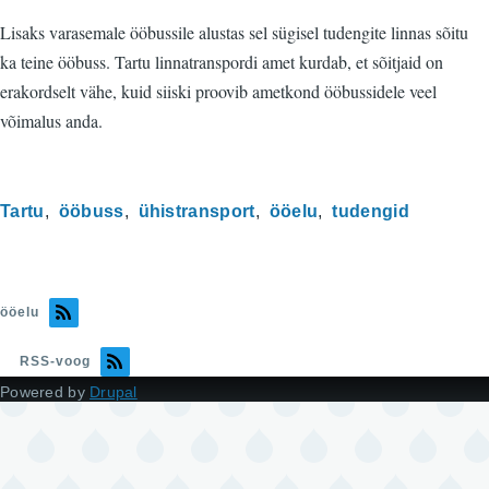
Lisaks varasemale ööbussile alustas sel sügisel tudengite linnas sõitu
ka teine ööbuss. Tartu linnatranspordi amet kurdab, et sõitjaid on
erakordselt vähe, kuid siiski proovib ametkond ööbussidele veel
võimalus anda.
Tartu
ööbuss
ühistransport
ööelu
tudengid
ööelu
RSS-voog
Powered by
Drupal