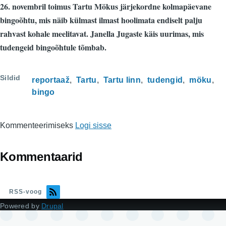
26. novembril toimus Tartu Mökus järjekordne kolmapäevane
bingoõhtu, mis näib külmast ilmast hoolimata endiselt palju
rahvast kohale meelitavat. Janella Jugaste käis uurimas, mis
tudengeid bingoõhtule tõmbab.
Sildid
reportaaž
Tartu
Tartu linn
tudengid
möku
bingo
Kommenteerimiseks
Logi sisse
Kommentaarid
RSS-voog
Powered by
Drupal