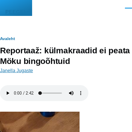
Liigu edasi põhisisu juurde
Men
PEEGEL
Leivapuru
Avaleht
Reportaaž: külmakraadid ei peata
Möku bingoõhtuid
Janella Jugaste
Helifail