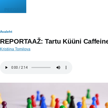
Liigu edasi põhisisu juurde
PEEGEL
Leivapuru
Avaleht
REPORTAAŽ: Tartu Küüni Caffein
Kristiina Tomilova
Helifail