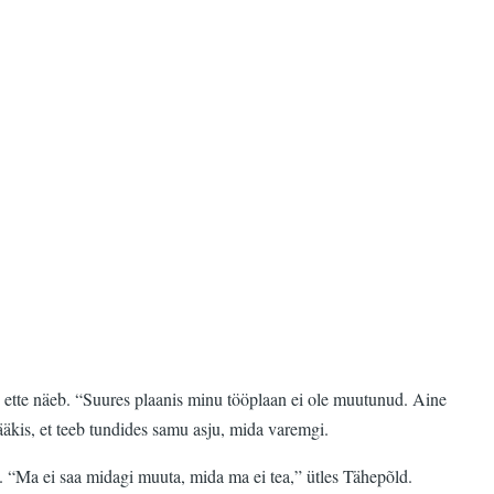
s ette näeb. “Suures plaanis minu tööplaan ei ole muutunud. Aine
äkis, et teeb tundides samu asju, mida varemgi.
“Ma ei saa midagi muuta, mida ma ei tea,” ütles Tähepõld.