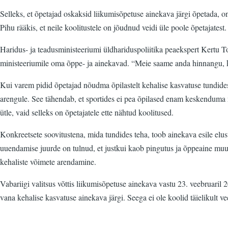
Selleks, et õpetajad oskaksid liikumisõpetuse ainekava järgi õpetada, on
Pihu rääkis, et neile koolitustele on jõudnud veidi üle poole õpetajate
Haridus- ja teadusministeeriumi üldhariduspoliitika peaekspert Kertu Tort
ministeeriumile oma õppe- ja ainekavad. “Meie saame anda hinnangu, ka
Kui varem pidid õpetajad nõudma õpilastelt kehalise kasvatuse tundides t
arengule. See tähendab, et sportides ei pea õpilased enam keskenduma ni
ütle, vaid selleks on õpetajatele ette nähtud koolitused.
Konkreetsete soovitustena, mida tundides teha, toob ainekava esile elust
uuendamise juurde on tulnud, et justkui kaob pingutus ja õppeaine muutu
kehaliste võimete arendamine.
Vabariigi valitsus võttis liikumisõpetuse ainekava vastu 23. veebruaril 
vana kehalise kasvatuse ainekava järgi. Seega ei ole koolid täielikult v