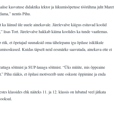
halise kasvatuse didaktika lektor ja liikumisõpetuse töörühma juht Maret
ndama,” nentis Pihu.
lt ka läinud üle uuele ainekavale. Järelevalve käigus esitavad koolid
 lisas Tort. Järelevalve hakkab käima koolides ka tunde vaatlemas.
 riik, et õpetajad suunaksid oma tähelepanu iga õpilase isiklikule
kumisoskused. Kuidas täpselt neid eesmärke saavutada, ainekava ette ei
lgrattaga sõitmist ja SUP-lauaga sõitmist. “Üks müüte, mis õppeaine
.” Pihu rääkis, et õpilasi motiveerib uute oskuste õppimine ja enda
tes klassides ehk näiteks 11. ja 12. klassis on lubatud veel jätkata
jooksul.