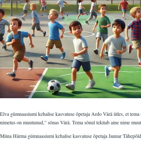
Elva gümnaasiumi kehalise kasvatuse õpetaja Ardo Värä ütles, et tema o
nimetus on muutunud,” sõnas Värä. Tema sõnul tekitab aine nime muutus 
Miina Härma gümnaasiumi kehalise kasvatuse õpetaja Jannar Tähepõld e