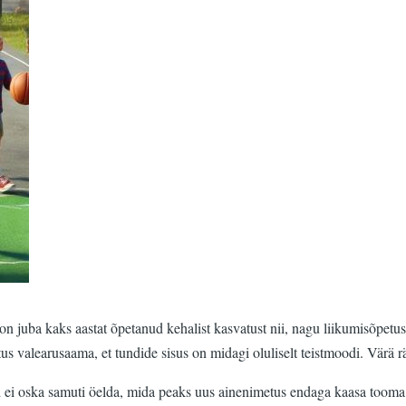
n juba kaks aastat õpetanud kehalist kasvatust nii, nagu liikumisõpetu
valearusaama, et tundide sisus on midagi oluliselt teistmoodi. Värä rä
i oska samuti öelda, mida peaks uus ainenimetus endaga kaasa tooma. 