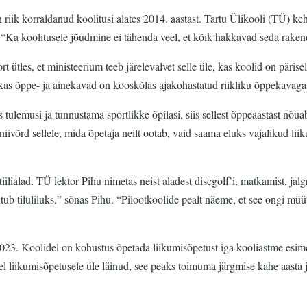
 riik korraldanud koolitusi alates 2014. aastast. Tartu Ülikooli (TÜ) ke
st. “Ka koolitusele jõudmine ei tähenda veel, et kõik hakkavad seda rake
 ütles, et ministeerium teeb järelevalvet selle üle, kas koolid on pärise
s õppe- ja ainekavad on kooskõlas ajakohastatud riikliku õppekavaga,”
ulemusi ja tunnustama sportlikke õpilasi, siis sellest õppeaastast nõuab
ivõrd sellele, mida õpetaja neilt ootab, vaid saama eluks vajalikud lii
iilialad. TÜ lektor Pihu nimetas neist aladest discgolf’i, matkamist, ja
b tiluliluks,” sõnas Pihu. “Pilootkoolide pealt näeme, et see ongi müüt
2023. Koolidel on kohustus õpetada liikumisõpetust iga kooliastme esimes
eel liikumisõpetusele üle läinud, see peaks toimuma järgmise kahe aasta 