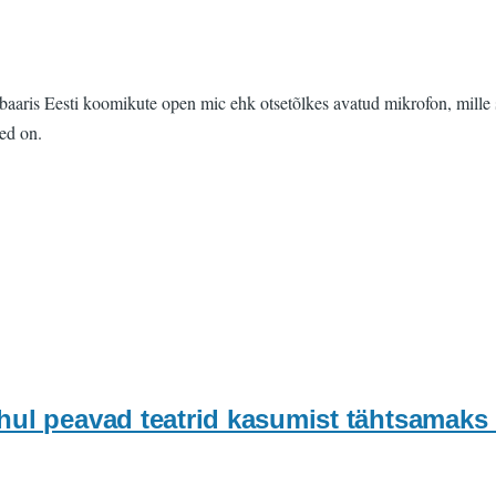
ris Eesti koomikute open mic ehk otsetõlkes avatud mikrofon, mille s
sed on.
hul peavad teatrid kasumist tähtsamaks