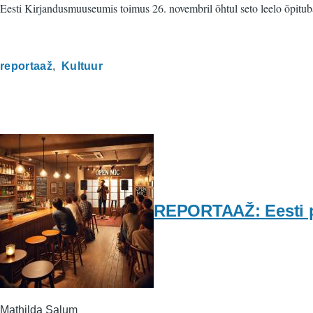
Eesti Kirjandusmuuseumis toimus 26. novembril õhtul seto leelo õpitub
reportaaž
Kultuur
REPORTAAŽ: Eesti pü
Mathilda Salum