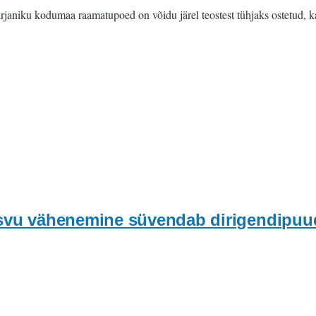
janiku kodumaa raamatupoed on võidu järel teostest tühjaks ostetud, k
kasvu vähenemine süvendab dirigendipuu