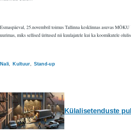
Esmaspäeval, 25.novembril toimus Tallinna kesklinnas asuvas MÖKU baa
uurimas, miks sellised üritused nii kuulajatele kui ka koomikutele oluli
Nali
Kultuur
Stand-up
Külalisetenduste pu