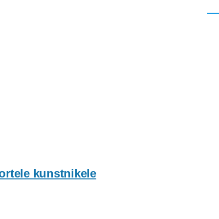
Men
rtele kunstnikele