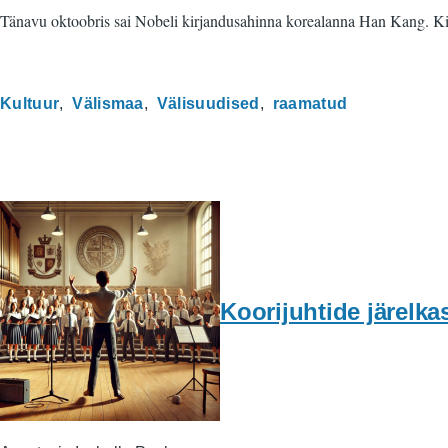
Tänavu oktoobris sai Nobeli kirjandusahinna korealanna Han Kang. Kir
Kultuur
Välismaa
Välisuudised
raamatud
Koorijuhtide järel