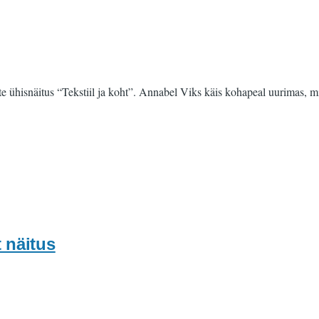
urite ühisnäitus “Tekstiil ja koht”. Annabel Viks käis kohapeal uurimas
 näitus