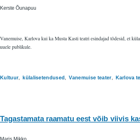
Kerste Õunapuu
Vanemuise, Karlova kui ka Musta Kasti teatri esindajad tõdesid, et küla
uuele publikule.
Kultuur
külalisetendused
Vanemuise teater
Karlova t
Tagastamata raamatu eest võib viivis k
Maris Mikko