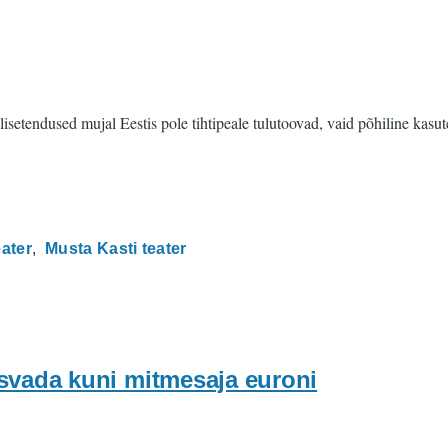
lisetendused mujal Eestis pole tihtipeale tulutoovad, vaid põhiline kas
eater
Musta Kasti teater
asvada kuni mitmesaja euroni