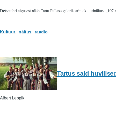
Detsembri algusest näeb Tartu Pallase galeriis arhitektuurinäitust „107
Kultuur
näitus
raadio
Tartus said huvilise
Albert Leppik