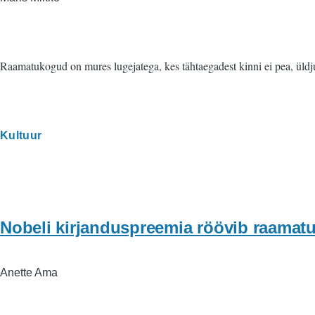
Raamatukogud on mures lugejatega, kes tähtaegadest kinni ei pea, üldj
Kultuur
Nobeli kirjanduspreemia röövib raamat
Anette Ama