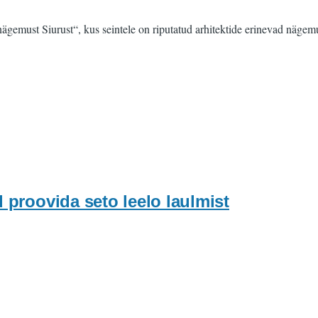
 nägemust Siurust“, kus seintele on riputatud arhitektide erinevad näge
d proovida seto leelo laulmist