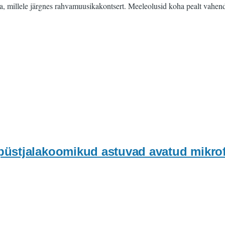
a, millele järgnes rahvamuusikakontsert. Meeleolusid koha pealt vahen
stjalakoomikud astuvad avatud mikrofon