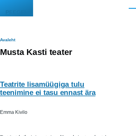
Liigu edasi põhisisu juurde
Men
PEEGEL
Leivapuru
Avaleht
Musta Kasti teater
Teatrite lisamüügiga tulu
teenimine ei tasu ennast ära
Emma Kivilo