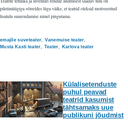
Teatrite tehnika ja inventari rendile andmisest saadav tulu on
piletimüügiga võrreldes liiga väike, et teatrid oleksid motiveeritud
lisatulu suurendamise nimel pingutama.
emajõe suveteater
Vanemuise teater
Musta Kasti teater
Teater
Karlova teater
Külalisetenduste
puhul peavad
teatrid kasumist
tähtsamaks uue
publikuni jõudmist