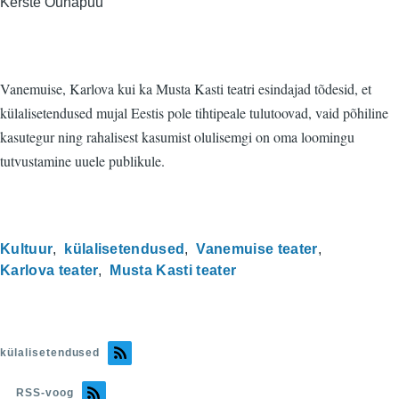
Kerste Õunapuu
Vanemuise, Karlova kui ka Musta Kasti teatri esindajad tõdesid, et
külalisetendused mujal Eestis pole tihtipeale tulutoovad, vaid põhiline
kasutegur ning rahalisest kasumist olulisemgi on oma loomingu
tutvustamine uuele publikule.
Kultuur
külalisetendused
Vanemuise teater
Karlova teater
Musta Kasti teater
külalisetendused
RSS-voog