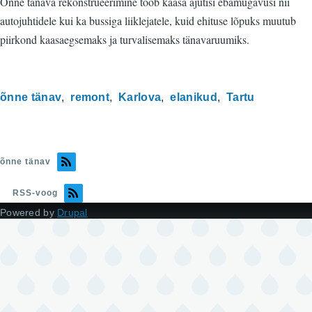
Õnne tänava rekonstrueerimine toob kaasa ajutisi ebamugavusi nii
autojuhtidele kui ka bussiga liiklejatele, kuid ehituse lõpuks muutub
piirkond kaasaegsemaks ja turvalisemaks tänavaruumiks.
õnne tänav
remont
Karlova
elanikud
Tartu
õnne tänav
RSS-voog
Powered by
Drupal