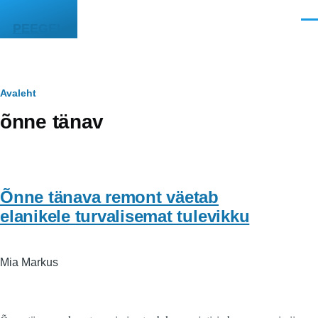
Liigu edasi põhisisu juurde
Men
PEEGEL
Leivapuru
Avaleht
õnne tänav
Õnne tänava remont väetab
elanikele turvalisemat tulevikku
Mia Markus