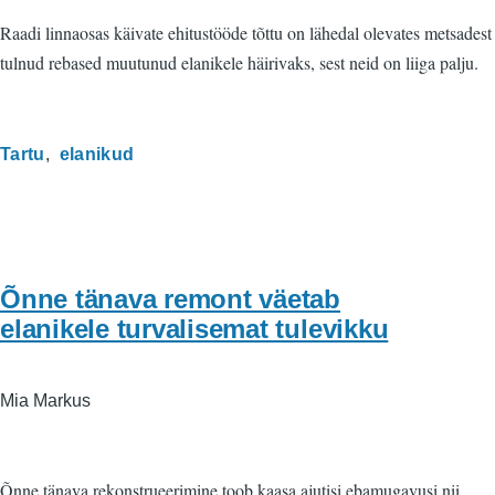
Raadi linnaosas käivate ehitustööde tõttu on lähedal olevates metsadest
tulnud rebased muutunud elanikele häirivaks, sest neid on liiga palju.
Tartu
elanikud
Õnne tänava remont väetab
elanikele turvalisemat tulevikku
Mia Markus
Õnne tänava rekonstrueerimine toob kaasa ajutisi ebamugavusi nii