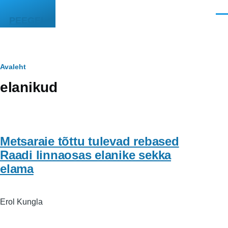
Liigu edasi põhisisu juurde
Men
PEEGEL
Leivapuru
Avaleht
elanikud
Metsaraie tõttu tulevad rebased
Raadi linnaosas elanike sekka
elama
Erol Kungla