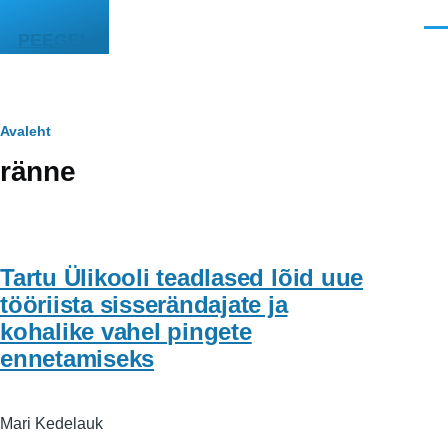
Liigu edasi põhisisu juurde
Men
PEEGEL
Leivapuru
Avaleht
ränne
Tartu Ülikooli teadlased lõid uue
tööriista sisserändajate ja
kohalike vahel pingete
ennetamiseks
Mari Kedelauk