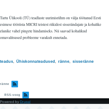
Tartu Ülikooli (TÜ) teadlaste uurimisrühm on välja töötanud Eesti
esimese tööriista MICRI teistest riikidest sisserändajate ja kohalike
elanike vahel pingete hindamiseks. Nii saavad kohalikud
omavalitsused probleeme varakult ennetada.
teadus
Ühiskonnateadused
ränne
sisseränne
ränne
RSS-voog
Powered by
Drupal