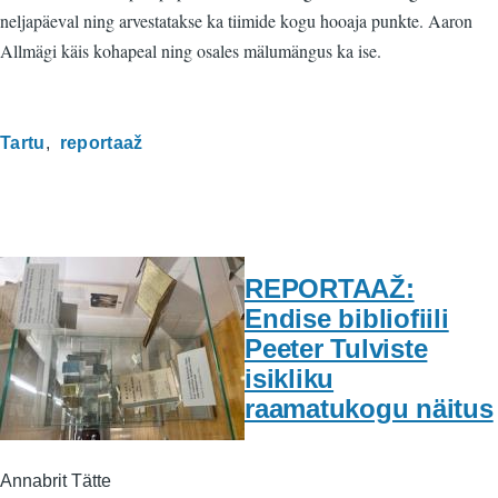
neljapäeval ning arvestatakse ka tiimide kogu hooaja punkte. Aaron
Allmägi käis kohapeal ning osales mälumängus ka ise.
Tartu
reportaaž
REPORTAAŽ:
Endise bibliofiili
Peeter Tulviste
isikliku
raamatukogu näitus
Annabrit Tätte