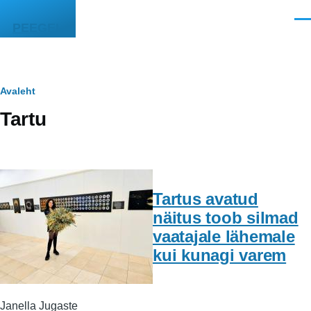
Liigu edasi põhisisu juurde
Men
PEEGEL
Leivapuru
Avaleht
Tartu
Tartus avatud
näitus toob silmad
vaatajale lähemale
kui kunagi varem
Janella Jugaste