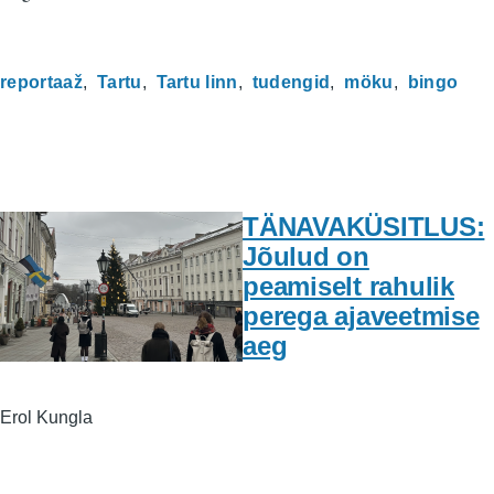
reportaaž
Tartu
Tartu linn
tudengid
möku
bingo
TÄNAVAKÜSITLUS:
Jõulud on
peamiselt rahulik
perega ajaveetmise
aeg
Erol Kungla