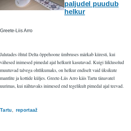
paljudel puudub
helkur
Greete-Liis Arro
Jalutades õhtul Delta õppehoone ümbruses märkab kiiresti, kui
vähesed inimesed pimedal ajal helkurit kasutavad. Kuigi liiklusolud
muutuvad talvega ohtlikumaks, on helkur endiselt vaid üksikute
mantlite ja kottide küljes. Greete-Liis Arro käis Tartu tänavatel
uurimas, kui nähtavaks inimesed end tegelikult pimedal ajal teevad.
Tartu
reportaaž