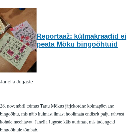
Reportaaž: külmakraadid ei
peata Möku bingoõhtuid
Janella Jugaste
26. novembril toimus Tartu Mökus järjekordne kolmapäevane
bingoõhtu, mis näib külmast ilmast hoolimata endiselt palju rahvast
kohale meelitavat. Janella Jugaste käis uurimas, mis tudengeid
bingoõhtule tõmbab.