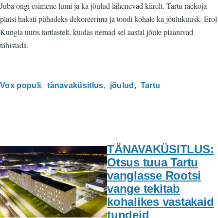
Juba ongi esimene lumi ja ka jõulud lähenevad kiirelt. Tartu raekoja
platsi hakati pühadeks dekoreerima ja toodi kohale ka jõulukuusk. Erol
Kungla uuris tartlastelt, kuidas nemad sel aastal jõule plaanivad
tähistada.
Vox populi
tänavaküsitlus
jõulud
Tartu
TÄNAVAKÜSITLUS:
Otsus tuua Tartu
vanglasse Rootsi
vange tekitab
kohalikes vastakaid
tundeid