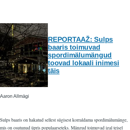
REPORTAAŽ: Sulps
baaris toimuvad
spordimälumängud
toovad lokaali inimesi
täis
Aaron Allmägi
Sulps baaris on hakatud sellest sügisest korraldama spordimälumänge,
mis on osutunud üpris populaarseteks. Mängud toimuvad igal teisel