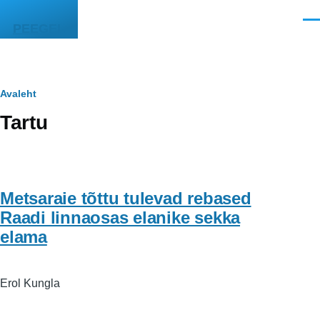
Liigu edasi põhisisu juurde
Men
PEEGEL
Leivapuru
Avaleht
Tartu
Metsaraie tõttu tulevad rebased
Raadi linnaosas elanike sekka
elama
Erol Kungla