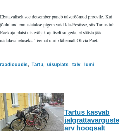
Ebatavaliselt soe detsember paneb talverõõmud proovile. Kui
jõululund ennustatakse pigem vaid Ida-Eestisse, siis Tartus tuli
Raekoja platsi uisuväljak ajutiselt sulgeda, et säästa jääd
nädalavahetuseks. Teemat uurib lähemalt Olivia Paet.
raadiouudis
Tartu
uisuplats
talv
lumi
Tartus kasvab
jalgrattavarguste
arv hoogsalt