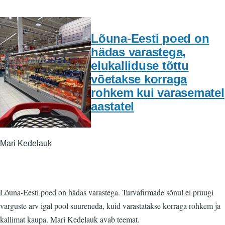
Lõuna-Eesti poed on
hädas varastega,
elukalliduse tõttu
võetakse korraga
rohkem kui varasematel
aastatel
Mari Kedelauk
Lõuna-Eesti poed on hädas varastega. Turvafirmade sõnul ei pruugi
varguste arv igal pool suureneda, kuid varastatakse korraga rohkem ja
kallimat kaupa. Mari Kedelauk avab teemat.