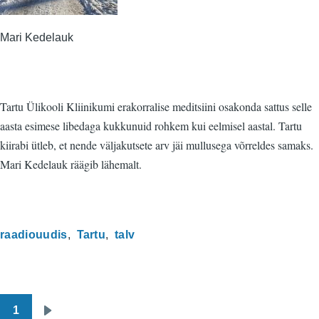
Mari Kedelauk
Tartu Ülikooli Kliinikumi erakorralise meditsiini osakonda sattus selle
aasta esimese libedaga kukkunuid rohkem kui eelmisel aastal. Tartu
kiirabi ütleb, et nende väljakutsete arv jäi mullusega võrreldes samaks.
Mari Kedelauk räägib lähemalt.
raadiouudis
Tartu
talv
1
Pagination