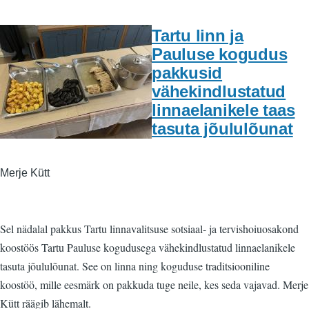
Tartu linn ja
Pauluse kogudus
pakkusid
vähekindlustatud
linnaelanikele taas
tasuta jõululõunat
Merje Kütt
Sel nädalal pakkus Tartu linnavalitsuse sotsiaal- ja tervishoiuosakond
koostöös Tartu Pauluse kogudusega vähekindlustatud linnaelanikele
tasuta jõululõunat. See on linna ning koguduse traditsiooniline
koostöö, mille eesmärk on pakkuda tuge neile, kes seda vajavad. Merje
Kütt räägib lähemalt.