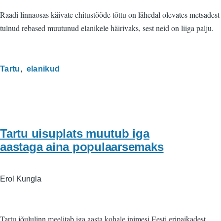
Raadi linnaosas käivate ehitustööde tõttu on lähedal olevates metsadest
tulnud rebased muutunud elanikele häirivaks, sest neid on liiga palju.
Tartu
elanikud
Tartu uisuplats muutub iga
aastaga aina populaarsemaks
Erol Kungla
Tartu jõululinn meelitab iga aasta kohale inimesi Eesti eripaikadest.