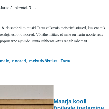
Juuta Juhkental-Rus
18. detsembril toimusid Tartu välkmale meistrivõistlused, kus enamik
osalejatest olid noored. Võistlus näitas, et male on Tartu noorte seas
populaarne ajaviide. Juuta Juhkental-Rus räägib lähemalt.
male
noored
meistrivõistlus
Tartu
Maarja kooli
õpilaste toetamine