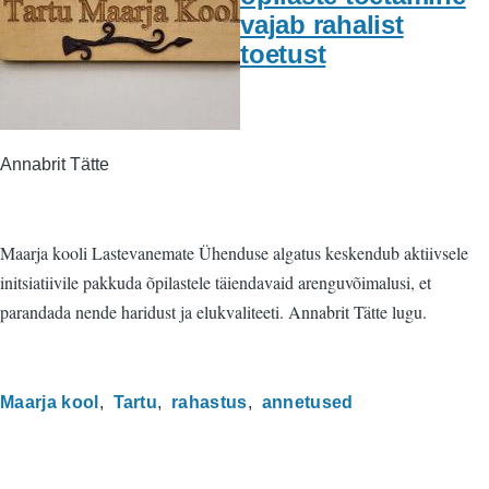
vajab rahalist
toetust
Annabrit Tätte
Maarja kooli Lastevanemate Ühenduse algatus keskendub aktiivsele
initsiatiivile pakkuda õpilastele täiendavaid arenguvõimalusi, et
parandada nende haridust ja elukvaliteeti. Annabrit Tätte lugu.
Maarja kool
Tartu
rahastus
annetused