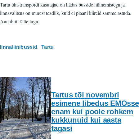
Tartu ühistranspordi kasutajad on hädas busside hilinemistega ja
linnavalitsus on murest teadlik, kuid ei plaani kiireid samme astuda.
Annabrit Tätte lugu.
linnaliinibussid
Tartu
Tartus tõi novembri
esimene libedus EMOsse
enam kui poole rohkem
kukkunuid kui aasta
tagasi