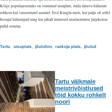
Kõige populaarsemaks on osutunud uisuplats, mida tänavu külastati
rohkem kui varasematel aastatel. Erol Kungla uuris, kui palju oli sellel
hooajal külastajaid ning kui pikalt inimesed uisulaenutuse järjekorras
pidid ootama.
Tartu
uisuplats
jõululinn
raekoja plats
jõulud
Tartu välkmale
meistrivõistlused
tõid kokku rohkelt
noori