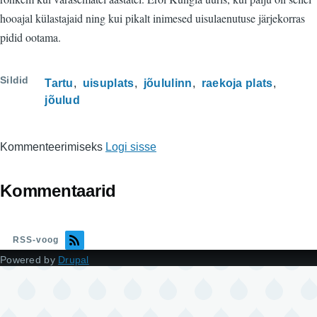
hooajal külastajaid ning kui pikalt inimesed uisulaenutuse järjekorras
pidid ootama.
Sildid
Tartu
uisuplats
jõululinn
raekoja plats
jõulud
Kommenteerimiseks
Logi sisse
Kommentaarid
RSS-voog
Powered by
Drupal