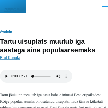
Liigu edasi põhisisu juurde
Men
PEEGEL
Leivapuru
Avaleht
Tartu uisuplats muutub iga
aastaga aina populaarsemaks
Erol Kungla
Helifail
Tartu jõululinn meelitab iga aasta kohale inimesi Eesti eripaikadest.
Kõige populaarsemaks on osutunud uisuplats, mida tänavu külastati
rohkem kui varasematel aastatel. Erol Kungla uuris, kui palju oli sellel