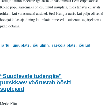
Tartu jõululinn meelitab iga aasta kohale inimesi Eesti eripaikadest.
Kõige populaarsemaks on osutunud uisuplats, mida tänavu külastati
rohkem kui varasematel aastatel. Erol Kungla uuris, kui palju oli sellel
hooajal külastajaid ning kui pikalt inimesed uisulaenutuse järjekorras
pidid ootama.
Tartu
uisuplats
jõululinn
raekoja plats
jõulud
“Suudlevate tudengite”
purskkaev võõrustab öösiti
suplejaid
Merje Kütt