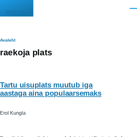
Liigu edasi põhisisu juurde
Men
PEEGEL
Leivapuru
Avaleht
raekoja plats
Tartu uisuplats muutub iga
aastaga aina populaarsemaks
Erol Kungla