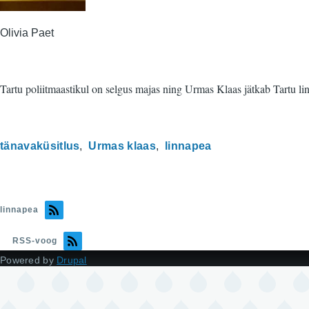
Olivia Paet
Tartu poliitmaastikul on selgus majas ning Urmas Klaas jätkab Tartu lin
tänavaküsitlus
Urmas klaas
linnapea
linnapea
RSS-voog
Powered by
Drupal