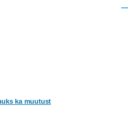
Men
nuks ka muutust