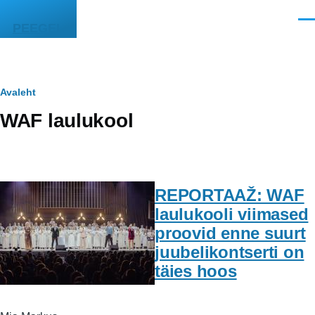
Liigu edasi põhisisu juurde
Men
PEEGEL
Leivapuru
Avaleht
WAF laulukool
REPORTAAŽ: WAF
laulukooli viimased
proovid enne suurt
juubelikontserti on
täies hoos