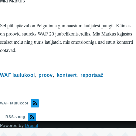
Mia Markus
Sel pühapäeval on Pelgulinna gümnaasium lauljatest pungil. Käimas
on proovid suureks WAF 20 juubelikontserdiks. Mia Markus kajastas
sealset melu ning uuris lauljatelt, mis emotsiooniga nad suurt kontserti
ootavad.
WAF laulukool
proov
kontsert
reportaaž
WAF laulukool
RSS-voog
Powered by
Drupal