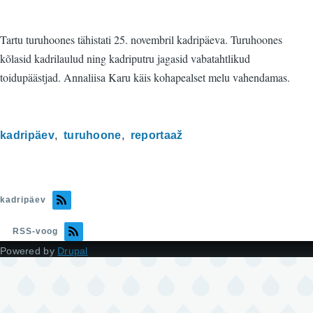
Tartu turuhoones tähistati 25. novembril kadripäeva. Turuhoones
kõlasid kadrilaulud ning kadriputru jagasid vabatahtlikud
toidupäästjad. Annaliisa Karu käis kohapealset melu vahendamas.
kadripäev
turuhoone
reportaaž
kadripäev
RSS-voog
Powered by
Drupal