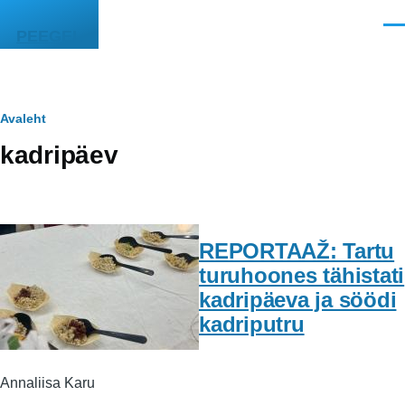
Liigu edasi põhisisu juurde
Men
PEEGEL
Leivapuru
Avaleht
kadripäev
REPORTAAŽ: Tartu
turuhoones tähistati
kadripäeva ja söödi
kadriputru
Annaliisa Karu