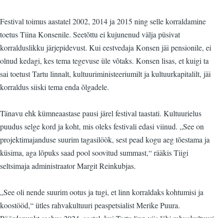
Festival toimus aastatel 2002, 2014 ja 2015 ning selle korraldamine
toetus Tiina Konsenile. Seetõttu ei kujunenud välja püsivat
korralduslikku järjepidevust. Kui eestvedaja Konsen jäi pensionile, ei
olnud kedagi, kes tema tegevuse üle võtaks. Konsen lisas, et kuigi ta
sai toetust Tartu linnalt, kultuuriministeeriumilt ja kultuurkapitalilt, jäi
korraldus siiski tema enda õlgadele.
Tänavu ehk kümneaastase pausi järel festival taastati. Kultuurielus
puudus selge kord ja koht, mis oleks festivali edasi viinud. „See on
projektimajanduse suurim tagasilöök, sest pead kogu aeg tõestama ja
küsima, aga lõpuks saad pool soovitud summast,“ rääkis Tiigi
seltsimaja administraator Margit Reinkubjas.
„See oli nende suurim ootus ja tugi, et linn korraldaks kohtumisi ja
koostööd,“ ütles rahvakultuuri peaspetsialist Merike Puura.