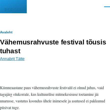
Liigu edasi põhisisu juurde
Men
PEEGEL
Leivapuru
Avaleht
Vähemusrahvuste festival tõusis
tuhast
Annabrit Tätte
Kümneaastane paus vähemusrahvuste festivalil ei olnud juhus, vaid
tagajärg olukorrale, kus kultuurilise mitmekesisuse toetamine jäi
unarusse, vastutus koondus ühele inimesele ja asutused ei pakkunud
püsivat tuge.