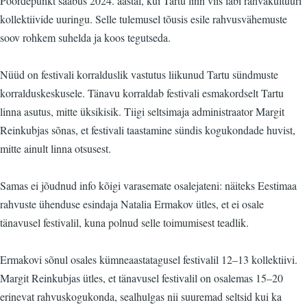
Pöördepunkt saabus 2024. aastal, kui Tartu linn viis läbi rahvakultuuri
kollektiivide uuringu. Selle tulemusel tõusis esile rahvusvähemuste
soov rohkem suhelda ja koos tegutseda.
Nüüd on festivali korralduslik vastutus liikunud Tartu sündmuste
korralduskeskusele. Tänavu korraldab festivali esmakordselt Tartu
linna asutus, mitte üksikisik. Tiigi seltsimaja administraator Margit
Reinkubjas sõnas, et festivali taastamine sündis kogukondade huvist,
mitte ainult linna otsusest.
Samas ei jõudnud info kõigi varasemate osalejateni: näiteks Eestimaa
rahvuste ühenduse esindaja Natalia Ermakov ütles, et ei osale
tänavusel festivalil, kuna polnud selle toimumisest teadlik.
Ermakovi sõnul osales kümneaastatagusel festivalil 12–13 kollektiivi.
Margit Reinkubjas ütles, et tänavusel festivalil on osalemas 15–20
erinevat rahvuskogukonda, sealhulgas nii suuremad seltsid kui ka