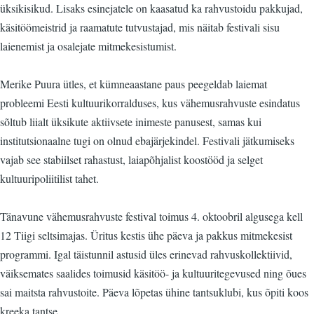
üksikisikud. Lisaks esinejatele on kaasatud ka rahvustoidu pakkujad,
käsitöömeistrid ja raamatute tutvustajad, mis näitab festivali sisu
laienemist ja osalejate mitmekesistumist.
Merike Puura ütles, et kümneaastane paus peegeldab laiemat
probleemi Eesti kultuurikorralduses, kus vähemusrahvuste esindatus
sõltub liialt üksikute aktiivsete inimeste panusest, samas kui
institutsionaalne tugi on olnud ebajärjekindel. Festivali jätkumiseks
vajab see stabiilset rahastust, laiapõhjalist koostööd ja selget
kultuuripoliitilist tahet.
Tänavune vähemusrahvuste festival toimus 4. oktoobril algusega kell
12 Tiigi seltsimajas. Üritus kestis ühe päeva ja pakkus mitmekesist
programmi. Igal täistunnil astusid üles erinevad rahvuskollektiivid,
väiksemates saalides toimusid käsitöö- ja kultuuritegevused ning õues
sai maitsta rahvustoite. Päeva lõpetas ühine tantsuklubi, kus õpiti koos
kreeka tantse.