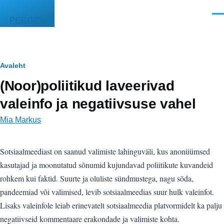
Liigu edasi põhisisu juurde
Men
PEEGEL
Leivapuru
Avaleht
(Noor)poliitikud laveerivad
valeinfo ja negatiivsuse vahel
Mia Markus
Sotsiaalmeediast on saanud valimiste lahinguväli, kus anonüümsed
kasutajad ja moonutatud sõnumid kujundavad poliitikute kuvandeid
rohkem kui faktid. Suurte ja oluliste sündmustega, nagu sõda,
pandeemiad või valimised, levib sotsiaalmeedias suur hulk valeinfot.
Lisaks valeinfole leiab erinevatelt sotsiaalmeedia platvormidelt ka palju
negatiivseid kommentaare erakondade ja valimiste kohta.