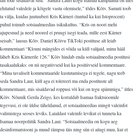
täit tõde sisaldavat sisu. “Sandra Lauri kogu Isamaa kampaania on üles
ehitatud valedele ja kõigele vastu olemisele,” tõdes Kõiv. Samuti toob
ta välja, kuidas juutuuberi Kris Kärneri (tuntud ka kui Istoprocent)
puhul toimub sotsiaalmeedias isikukultus. “Kris on noori mehi
ajupesnud ja need noored ei pruugi isegi teada, mille eest Kärner
seisab,” lausus Kõiv. Daniel Kõivu TikToki postituse alt leiab
kommentaari “Klouni mängides ei võida sa küll valijaid, minu hääl
läheb Kris Kärnerile 126.” Kõiv hindab enda sotsiaalmeedia postitusi
tasakaalukaks: on nii negatiivseid kui ka positiivseid kommentaare.
“Mina tavaliselt kommentaaride kustutamisega ei tegele, nagu teeb
seda Sandra Laur, küll aga ei tolereeri ma enda postituste all
kommentaare, mis sisaldavad roppusi või kui on tegu spämmiga,” ütles
Kõiv. Nõunik Gerda Zeigo, kes korraldab Isamaa fraktsioonide
tegevusi, ei ole üldse täheldanud, et sotsiaalmeedias mingit valeinfot
valimistega seoses leviks. Laialdast valeinfo levikut ei tunneta ka
Isamaa noorpoliitik Sandra Laur. “Sotsiaalmeedia on kogu aeg
desinformatsiooni ja muud rämpsu täis ning siin ei aitagi muu, kui et