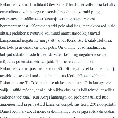
Reformierakonna kandidaat Olev Kork täheldas, et selle aasta kohaliku
omavalitsuse valimistega on sotsiaalmeedia platvormid pungil
erinevatest anonüümsetest kasutajatest ning negatiivsetest
kommentaaridest. “Kommentaarid pole alati isegi teemakohased, vaid
lihtsalt padukonservatiivid või muud äärmuslased kajastavad
kampaaniaid negatiivse nurga alt,” ütles Kork. See tekitab olukorra,
kus tõde ja arvamus on ühes potis. On oluline, et sotsiaalmeedia
tarbijad oskaksid tõde filtreerida valeinfost ning negatiivne sisu ei
mõjutaks potentsiaalseid valijaid. “Inimene vaatab näiteks
Reformierakonna postitust, kus on 30 – 40 negatiivset kommentaari ja
arvabki, et see erakond on halb,” lausus Kork. Näiteks võib leida
Reforminoorte TikToki postituse alt kommentaari “Olin kunagi teie
valija…nüüd mõtlen, et näe, olen ikka elus palju lolli teinud, et sellist
erakonda toetasin.” Kui Korgi hinnangul on problemaatilised just
anaonüümsed ja privaatsed kommenteerijad, siis Eesti 200 noorpoliitik
Daniel Kõiv arvab, et mõne erakonna liige ise ei jaga sotsiaalmeedias