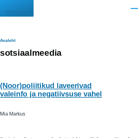
Liigu edasi põhisisu juurde
Men
PEEGEL
Leivapuru
Avaleht
sotsiaalmeedia
(Noor)poliitikud laveerivad
valeinfo ja negatiivsuse vahel
Mia Markus