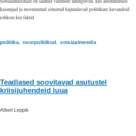
Sotsiaalmeediast on saanud valimiste lahinguväli, kus anonüümsed
kasutajad ja moonutatud sõnumid kujundavad poliitikute kuvandeid
rohkem kui faktid.
poliitika
noorpoliitikud
sotsiaalmeedia
Teadlased soovitavad asutustel
kriisijuhendeid luua
Albert Leppik