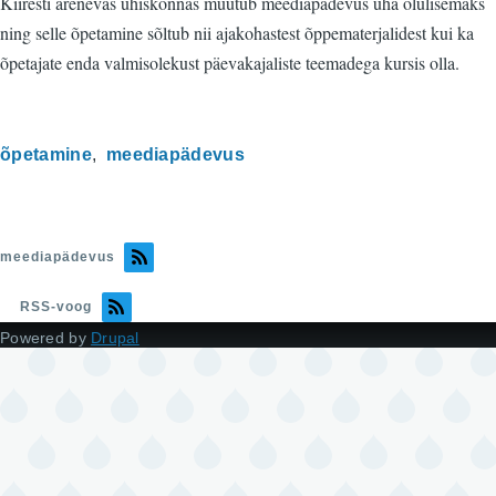
Kiiresti arenevas ühiskonnas muutub meediapädevus üha olulisemaks
ning selle õpetamine sõltub nii ajakohastest õppematerjalidest kui ka
õpetajate enda valmisolekust päevakajaliste teemadega kursis olla.
õpetamine
meediapädevus
meediapädevus
RSS-voog
Powered by
Drupal