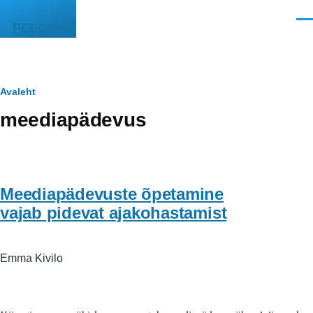
Liigu edasi põhisisu juurde
Men
PEEGEL
Leivapuru
Avaleht
meediapädevus
Meediapädevuste õpetamine
vajab pidevat ajakohastamist
Emma Kivilo