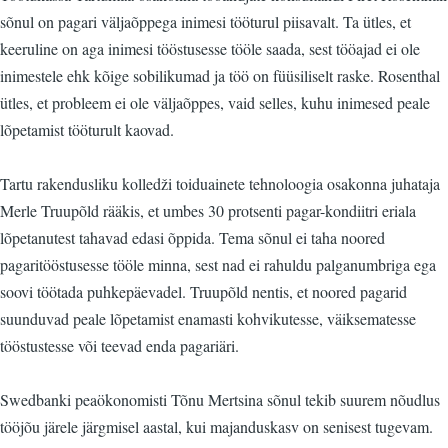
sõnul on pagari väljaõppega inimesi tööturul piisavalt. Ta ütles, et
keeruline on aga inimesi tööstusesse tööle saada, sest tööajad ei ole
inimestele ehk kõige sobilikumad ja töö on füüsiliselt raske. Rosenthal
ütles, et probleem ei ole väljaõppes, vaid selles, kuhu inimesed peale
lõpetamist tööturult kaovad.
Tartu rakendusliku kolledži toiduainete tehnoloogia osakonna juhataja
Merle Truupõld rääkis, et umbes 30 protsenti pagar-kondiitri eriala
lõpetanutest tahavad edasi õppida. Tema sõnul ei taha noored
pagaritööstusesse tööle minna, sest nad ei rahuldu palganumbriga ega
soovi töötada puhkepäevadel. Truupõld nentis, et noored pagarid
suunduvad peale lõpetamist enamasti kohvikutesse, väiksematesse
tööstustesse või teevad enda pagariäri.
Swedbanki peaökonomisti Tõnu Mertsina sõnul tekib suurem nõudlus
tööjõu järele järgmisel aastal, kui majanduskasv on senisest tugevam.