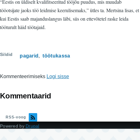
“Eestis on üldiselt kvalifitseeritud tööjõu puudus, mis muudab
tööotsijate jaoks töö leidmise keerulisemaks,” ütles ta. Mertsina lisas, et
kui Eestis saab majanduslangus läbi, siis on ettevõtetel raske leida
tööturult häid töötajaid.
Sildid
pagarid
töötukassa
Kommenteerimiseks
Logi sisse
Kommentaarid
RSS-voog
Powered by
Drupal