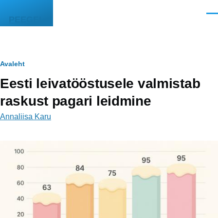
Liigu edasi põhisisu juurde
Men
PEEGEL
Leivapuru
Avaleht
Eesti leivatööstusele valmistab
raskust pagari leidmine
Annaliisa Karu