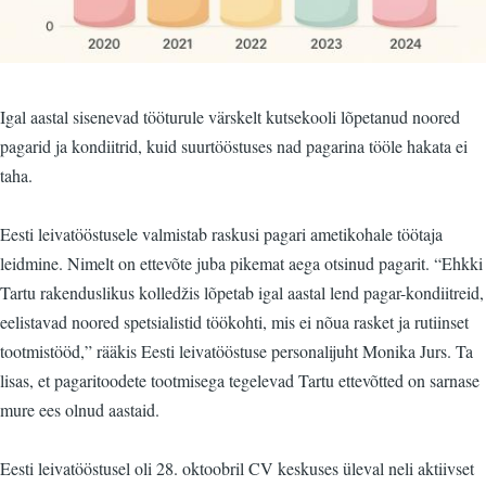
Igal aastal sisenevad tööturule värskelt kutsekooli lõpetanud noored
pagarid ja kondiitrid, kuid suurtööstuses nad pagarina tööle hakata ei
taha.
Eesti leivatööstusele valmistab raskusi pagari ametikohale töötaja
leidmine. Nimelt on ettevõte juba pikemat aega otsinud pagarit. “Ehkki
Tartu rakenduslikus kolledžis lõpetab igal aastal lend pagar-kondiitreid,
eelistavad noored spetsialistid töökohti, mis ei nõua rasket ja rutiinset
tootmistööd,” rääkis Eesti leivatööstuse personalijuht Monika Jurs. Ta
lisas, et pagaritoodete tootmisega tegelevad Tartu ettevõtted on sarnase
mure ees olnud aastaid.
Eesti leivatööstusel oli 28. oktoobril CV keskuses üleval neli aktiivset