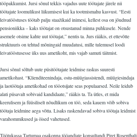
tööpakkumist. Jursi sõnul tekkis vajadus uute töötajate järele nii
töötajate loomulikust liikumisest kui ka tootmismahu kasvust. “Eesti
leivatööstuses töötab palju staažikaid inimesi, kellest osa on jõudnud
pensioniikka – kaks töötajat on otsustanud minna puhkusele. Nende
asemele otsime kahte uut töötajat,” nentis ta. Jurs rääkis, et ettevõtte
struktuuris on tehtud mõningaid muudatusi, mille tulemusel loodi
leivatööstusesse üks uus ametikoht, mis vajab samuti täitmist.
Jursi sõnul sõltub uute püsitöötajate leidmise raskus suuresti
ametikohast. “Klienditeenindaja, ostu-müügiassistendi, müügiesindaja
ja laotöötaja ametikohad on tööotsijate seas populaarsed. Neile leidub
alati piisavalt sobivaid kandidaate,” rääkis ta. Ta ütles, et mida
keerulisem ja füüsiliselt nõudlikum on töö, seda kauem võib sobiva
töötaja leidmine aega võtta. Lisaks raskendavad sobiva töötaja leidmist
varahommikused ja öised vahetused.
Töötukassa Tartumaa osakonna tööandjate konsultandi Piret Rosenthali