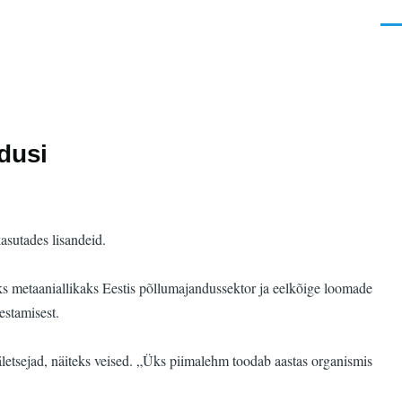
Men
dusi
asutades lisandeid.
s metaaniallikaks Eestis põllumajandussektor ja eelkõige loomade
estamisest.
letsejad, näiteks veised. „Üks piimalehm toodab aastas organismis