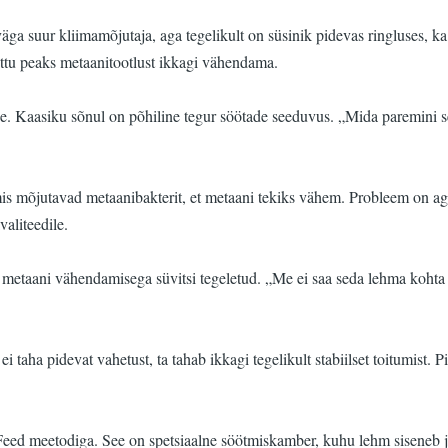
ga suur kliimamõjutaja, aga tegelikult on süsinik pidevas ringluses, ka s
õttu peaks metaanitootlust ikkagi vähendama.
ne. Kaasiku sõnul on põhiline tegur söötade seeduvus. „Mida paremini s
 mis mõjutavad metaanibakterit, et metaani tekiks vähem. Probleem on ag
aliteedile.
le metaani vähendamisega süvitsi tegeletud. „Me ei saa seda lehma koh
 taha pidevat vahetust, ta tahab ikkagi tegelikult stabiilset toitumist.
n Feed meetodiga. See on spetsiaalne söötmiskamber, kuhu lehm siseneb