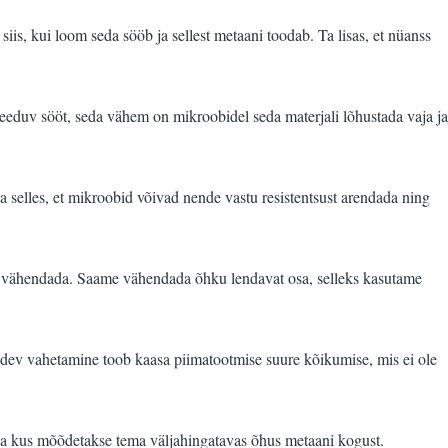
iis, kui loom seda sööb ja sellest metaani toodab. Ta lisas, et nüanss
eeduv sööt, seda vähem on mikroobidel seda materjali lõhustada vaja ja
a selles, et mikroobid võivad nende vastu resistentsust arendada ning
ta vähendada. Saame vähendada õhku lendavat osa, selleks kasutame
 Pidev vahetamine toob kaasa piimatootmise suure kõikumise, mis ei ole
 ja kus mõõdetakse tema väljahingatavas õhus metaani kogust.