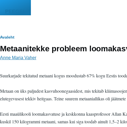
Liigu edasi põhisisu juurde
PEEGEL
Leivapuru
Avaleht
Metaanitekke probleem loomakasva
Anne Maria Vaher
Suurkarjade tekitatud metaani kogus moodustab 67% kogu Eestis toodet
Metaan on üks paljudest kasvuhoonegaasidest, mis tekitab kliimasooje
elutegevusest tekkiv heitgaas. Teine suurem metaaniallikas oli jäätmet
Eesti maaülikooli loomakasvatuse ja keskkonna kaasprofessor Allan Kaa
kuskil 150 kilogrammi metaani, samas kui siga toodab ainult 1,5–2 ki