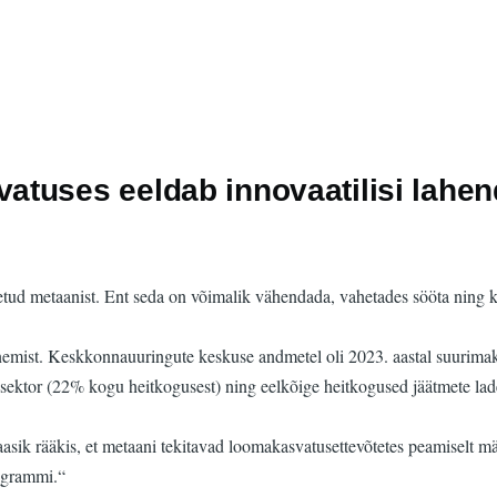
tuses eeldab innovaatilisi lahen
ud metaanist. Ent seda on võimalik vähendada, vahetades sööta ning k
nemist. Keskkonnauuringute keskuse andmetel oli 2023. aastal suurimak
e sektor (22% kogu heitkogusest) ning eelkõige heitkogused jäätmete lad
sik rääkis, et metaani tekitavad loomakasvatusettevõtetes peamiselt mä
logrammi.“