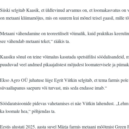
Siiski selgitab Kaasik, et üldlevinud arvamus on, et loomakasvatus on vä
on metaani kliimamõjus, mis on suurem kui mõnel teisel gaasil, mille t
Metaani vähendamine on teoreetiliselt võimalik, kuid praktikas keeruli
see vähendab metaani teket,“ rääkis ta.
Kaasiku sõnul on teine võimalus kasutada spetsiifilisi söödalisandeid,
puuduvad veel andmed pikaajalistest mõjudest loomatervisele ja piimakv
Ekso Agro OÜ juhatuse liige Egrit Viitkin selgitab, et tema farmis po
süvaallapanus saepuru või turvast, mis seda endasse imab.“
Söödaratsioonide pidevas vahetamises ei näe Viitkin lahendust. „Lehm ei
ka loomale hea,“ põhjendas ta.
Eestis alustati 2025. aasta suvel Märja farmis metaani mõõtmist Gree