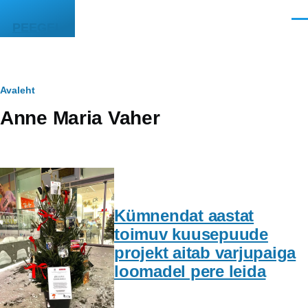
Liigu edasi põhisisu juurde
Men
PEEGEL
Leivapuru
Avaleht
Anne Maria Vaher
Kümnendat aastat
toimuv kuusepuude
projekt aitab varjupaiga
loomadel pere leida