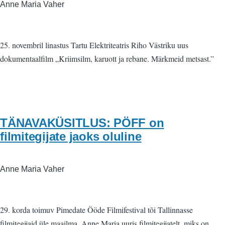
Anne Maria Vaher
25. novembril linastus Tartu Elektriteatris Riho Västriku uus
dokumentaalfilm „Kriimsilm, karuott ja rebane. Märkmeid metsast.”
TÄNAVAKÜSITLUS: PÖFF on
filmitegijate jaoks oluline
Anne Maria Vaher
29. korda toimuv Pimedate Ööde Filmifestival tõi Tallinnasse
filmitegijaid üle maailma. Anne Maria uuris filmitegijatelt, miks on