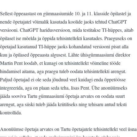
Sellest õppeaastast on gümnaasiumide 10. ja 11. klasside õpilastel ja
nende õpetajatel võimalik kasutada koolide jaoks tehtud ChatGPT
versiooni. ChatGPT haridusversioon, mida testitakse TI-hüppes, aitab
õpilasel ise mõelda ja õppida tehisintellekti kasutades. Praeguseks on
õpetajad kasutanud TI-hüppe jaoks kohandatud versiooni pisut alla
kuu ja õpilased õppeaasta algusest. Lähte ühisgümnaasiumi direktor
Martin Pent loodab, et kunagi on tehisintellekt võimeline tööde
hindamisel aitama, aga praegu tuleb oodata tehisintellekti arengut.
Paljud õpetajad ei ole seda jõudnud veel kuidagi enda õppetöösse
integreerida, aga on plaan seda teha, lisas Pent. Ühe anonüümseks
jääda sooviva Tartu gümnaasiumi õpetaja arvates on oodata suurt
arengut, aga siiski tuleb jääda kriitiliseks ning tehisaru antud teksti
kontrollida.
Anonüümse õpetaja arvates on Tartu õpetajatele tehisintellekt veel üsna