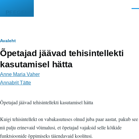
Liigu edasi põhisisu juurde
Men
PEEGEL
Leivapuru
Avaleht
Õpetajad jäävad tehisintellekti
kasutamisel hätta
Anne Maria Vaher
Annabrit Tätte
Õpetajad jäävad tehisintellekti kasutamisel hätta
Kuigi tehisintellekt on vabakasutuses olnud juba paar aastat, pakub see
nii palju erinevaid võimalusi, et õpetajad vajaksid selle kõikide
funktsioonide õppimiseks täiendavaid koolitusi.