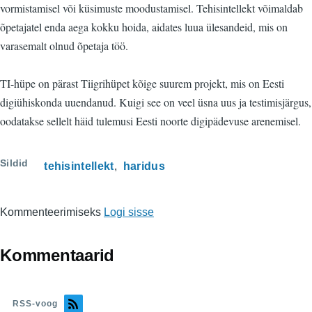
vormistamisel või küsimuste moodustamisel. Tehisintellekt võimaldab
õpetajatel enda aega kokku hoida, aidates luua ülesandeid, mis on
varasemalt olnud õpetaja töö.
TI-hüpe on pärast Tiigrihüpet kõige suurem projekt, mis on Eesti
digiühiskonda uuendanud. Kuigi see on veel üsna uus ja testimisjärgus,
oodatakse sellelt häid tulemusi Eesti noorte digipädevuse arenemisel.
Sildid
tehisintellekt
haridus
Kommenteerimiseks
Logi sisse
Kommentaarid
RSS-voog