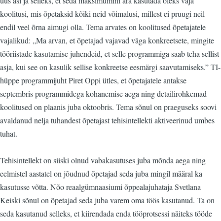
uus asi ja selleks, et seda maksimumini ära kasutada oleks vaja
koolitusi, mis õpetaksid kõiki neid võimalusi, millest ei pruugi neil
endil veel õrna aimugi olla. Tema arvates on koolitused õpetajatele
vajalikud: „Ma arvan, et õpetajad vajavad väga konkreetsete, mingite
tööriistade kasutamise juhendeid, et selle programmiga saab teha sellist
asja, kui see on kasulik sellise konkreetse eesmärgi saavutamiseks.” TI-
hüppe programmijuht Piret Oppi ütles, et õpetajatele antakse
septembris programmidega kohanemise aega ning detailirohkemad
koolitused on plaanis juba oktoobris. Tema sõnul on praeguseks soovi
avaldanud nelja tuhandest õpetajast tehisintellekti aktiveerinud umbes
tuhat.
Tehisintellekt on siiski olnud vabakasutuses juba mõnda aega ning
eelmistel aastatel on jõudnud õpetajad seda juba mingil määral ka
kasutusse võtta. Nõo reaalgümnaasiumi õppealajuhataja Svetlana
Keiski sõnul on õpetajad seda juba varem oma töös kasutanud. Ta on
seda kasutanud selleks, et kiirendada enda tööprotsessi näiteks tööde