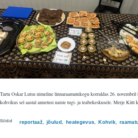
Tartu Oskar Lutsu nimeline linnaraamatukogu korraldas 26. novembril te
kohvikus sel aastal annetusi naiste tugi- ja teabekeskusele. Merje Kütt
Sildid
reportaaž
jõulud
heategevus
Kohvik
raamat