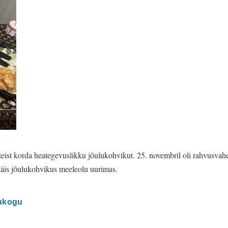
ist korda heategevuslikku jõulukohvikut. 25. novembril oli rahvusvahel
 käis jõulukohvikus meeleolu uurimas.
ukogu