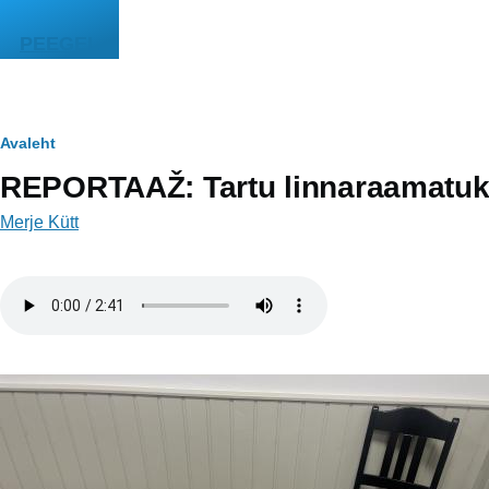
Liigu edasi põhisisu juurde
PEEGEL
Leivapuru
Avaleht
REPORTAAŽ: Tartu linnaraamatuko
Merje Kütt
Helifail