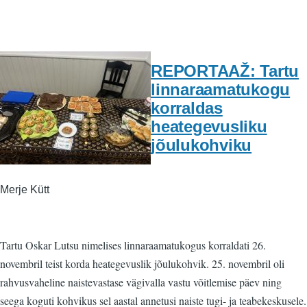
REPORTAAŽ: Tartu
linnaraamatukogu
korraldas
heategevusliku
jõulukohviku
Merje Kütt
Tartu Oskar Lutsu nimelises linnaraamatukogus korraldati 26.
novembril teist korda heategevuslik jõulukohvik. 25. novembril oli
rahvusvaheline naistevastase vägivalla vastu võitlemise päev ning
seega koguti kohvikus sel aastal annetusi naiste tugi- ja teabekeskusele.