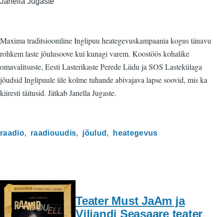
Janella Jugaste
Maxima traditsiooniline Inglipuu heategevuskampaania kogus tänavu
rohkem laste jõulusoove kui kunagi varem. Koostöös kohalike
omavalitsuste, Eesti Lasterikaste Perede Liidu ja SOS Lastekülaga
jõudsid Inglipuule üle kolme tuhande abivajava lapse soovid, mis ka
kiiresti täitusid. Jätkab Janella Jugaste.
raadio
raadiouudis
jõulud
heategevus
Teater Must JaAm ja
Viljandi Seasaare teater