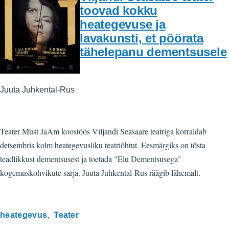
toovad kokku
heategevuse ja
lavakunsti, et pöörata
tähelepanu dementsusele
Juuta Juhkental-Rus
Teater Must JaAm koostöös Viljandi Seasaare teatriga korraldab
detsembris kolm heategevusliku teatriõhtut. Eesmärgiks on tõsta
teadlikkust dementsusest ja toetada "Elu Dementsusega"
kogemuskohvikute sarja. Juuta Juhkental-Rus räägib lähemalt.
heategevus
Teater