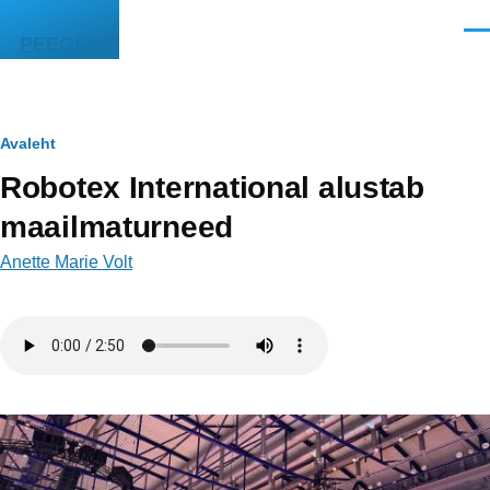
Liigu edasi põhisisu juurde
Men
PEEGEL
Leivapuru
Avaleht
Robotex International alustab
maailmaturneed
Anette Marie Volt
Helifail