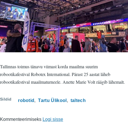
Tallinnas toimus tänavu viimast korda maailma suurim
robootikafestival Robotex International. Pärast 25 aastat läheb
robootikafestival maailmaturneele. Anette Marie Volt räägib lähemalt.
Sildid
robotid
Tartu Ülikool
taltech
Kommenteerimiseks
Logi sisse