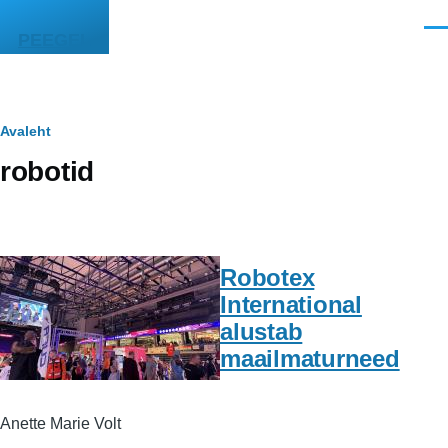
Liigu edasi põhisisu juurde
Men
PEEGEL
Leivapuru
Avaleht
robotid
Robotex
International
alustab
maailmaturneed
Anette Marie Volt