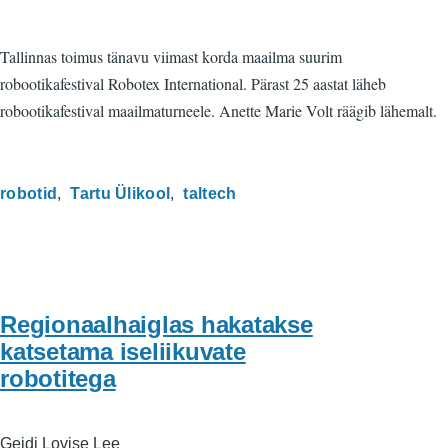
Tallinnas toimus tänavu viimast korda maailma suurim
robootikafestival Robotex International. Pärast 25 aastat läheb
robootikafestival maailmaturneele. Anette Marie Volt räägib lähemalt.
robotid
Tartu Ülikool
taltech
Regionaalhaiglas hakatakse
katsetama iseliikuvate
robotitega
Geidi Lovise Lee