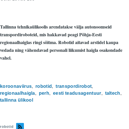
Tallinna tehnikaülikoolis arendatakse välja autonoomseid
transpordiroboteid, mis hakkavad peagi Põhja-Eesti
regionaalhaiglas ringi sõitma. Robotid aitavad arstidel kaupa
vedada ning vähendavad personali liikumist haigla osakondade
vahel.
koroonaviirus
robotid
transpordirobot
regionaalhaigla
perh
eesti teadusagentuur
taltech
tallinna ülikool
robotid