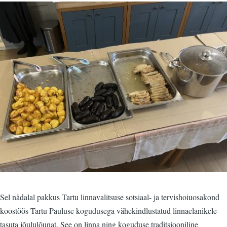
Sel nädalal pakkus Tartu linnavalitsuse sotsiaal- ja tervishoiuosakond
koostöös Tartu Pauluse kogudusega vähekindlustatud linnaelanikele
tasuta jõululõunat. See on linna ning koguduse traditsiooniline