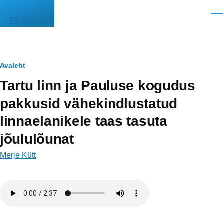
Liigu edasi põhisisu juurde
Men
PEEGEL
Leivapuru
Avaleht
Tartu linn ja Pauluse kogudus
pakkusid vähekindlustatud
linnaelanikele taas tasuta
jõululõunat
Merje Kütt
Helifail