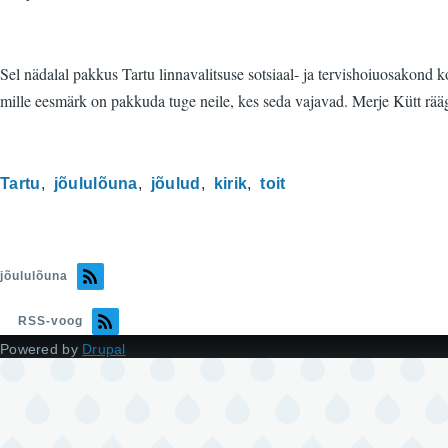
Sel nädalal pakkus Tartu linnavalitsuse sotsiaal- ja tervishoiuosakond 
mille eesmärk on pakkuda tuge neile, kes seda vajavad. Merje Kütt rää
Tartu
jõululõuna
jõulud
kirik
toit
jõululõuna
RSS-voog
Powered by
Drupal