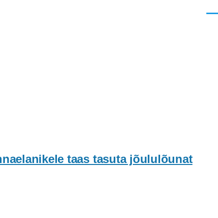
Men
naelanikele taas tasuta jõululõunat