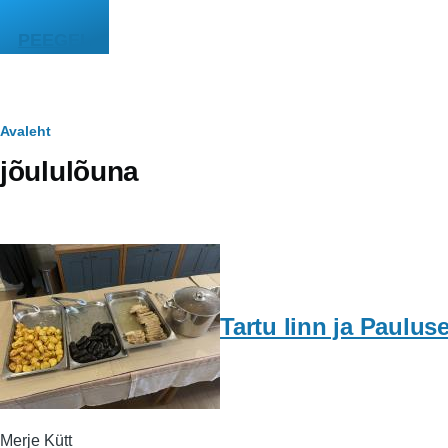
Liigu edasi põhisisu juurde
PEEGEL
Leivapuru
Avaleht
jõululõuna
Tartu linn ja Paulus
Merje Kütt