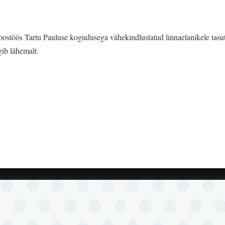
koostöös Tartu Pauluse kogudusega vähekindlustatud linnaelanikele tasut
gib lähemalt.