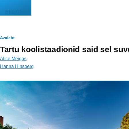
Liigu edasi põhisisu juurde
PEEGEL
Leivapuru
Avaleht
Tartu koolistaadionid said sel suv
Alice Meigas
Hanna Hinsberg
Image