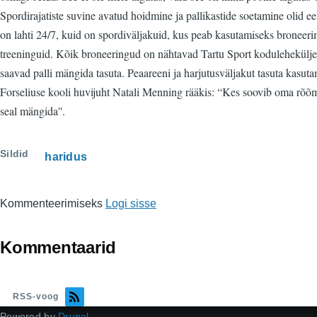
Spordirajatiste suvine avatud hoidmine ja pallikastide soetamine olid 
on lahti 24/7, kuid on spordiväljakuid, kus peab kasutamiseks broneerim
treeninguid. Kõik broneeringud on nähtavad Tartu Sport kodulehekülje
saavad palli mängida tasuta. Peaareeni ja harjutusväljakut tasuta kasut
Forseliuse kooli huvijuht Natali Menning rääkis: “Kes soovib oma rõõmuk
seal mängida''.
Sildid
haridus
Kommenteerimiseks
Logi sisse
Kommentaarid
RSS-voog
Powered by
Drupal