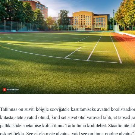
Tallinnas on suviti kõigile soovijatele kasutamiseks avatud koolistaadi
külastajatele avatud olnud, kuid sel suvel olid väravad lahti, et lapsed s
pallikastide soetamise kohta ilmus Tartu linna kodulehel. Staadionite l
oskagi öelda. See ei ole meie algatus, vaid see on linna poolne algatus'