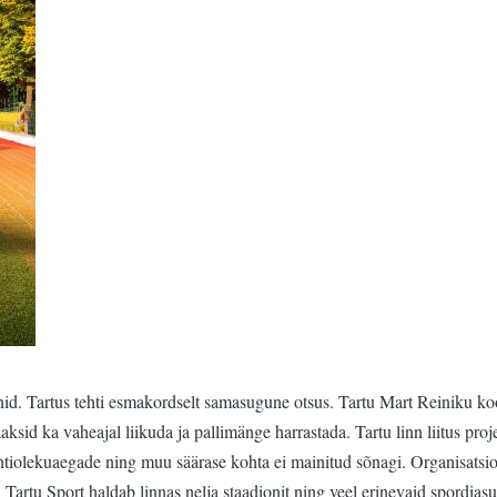
onid. Tartus tehti esmakordselt samasugune otsus. Tartu Mart Reiniku ko
aaksid ka vaheajal liikuda ja pallimänge harrastada. Tartu linn liitus proj
ahtiolekuaegade ning muu säärase kohta ei mainitud sõnagi. Organisatsio
'. Tartu Sport haldab linnas nelja staadionit ning veel erinevaid spordi