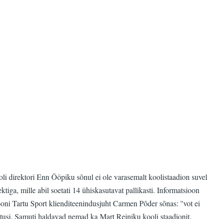
oli direktori Enn Ööpiku sõnul ei ole varasemalt koolistaadion suvel
ektiga, mille abil soetati 14 ühiskasutavat pallikasti. Informatsioon
oni Tartu Sport klienditeenindusjuht Carmen Põder sõnas: ''vot ei
asutusi. Samuti haldavad nemad ka Mart Reiniku kooli staadionit.