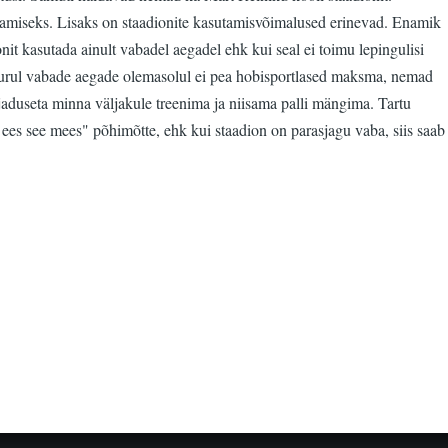
iramiseks. Lisaks on staadionite kasutamisvõimalused erinevad. Enamik
nit kasutada ainult vabadel aegadel ehk kui seal ei toimu lepingulisi
murul vabade aegade olemasolul ei pea hobisportlased maksma, nemad
vajaduseta minna väljakule treenima ja niisama palli mängima. Tartu
s ees see mees" põhimõtte, ehk kui staadion on parasjagu vaba, siis saab