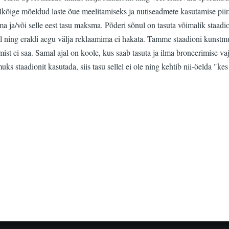
eelkõige mõeldud laste õue meelitamiseks ja nutiseadmete kasutamise pi
a ja/või selle eest tasu maksma. Põderi sõnul on tasuta võimalik staadio
l ning eraldi aegu välja reklaamima ei hakata. Tamme staadioni kunst
amist ei saa. Samal ajal on koole, kus saab tasuta ja ilma broneerimise 
s staadionit kasutada, siis tasu sellel ei ole ning kehtib nii-öelda "ke