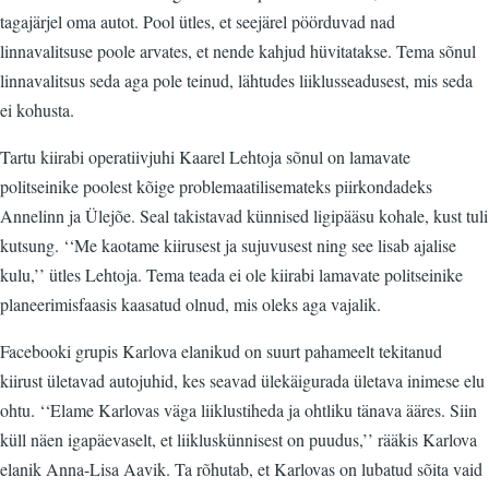
tagajärjel oma autot. Pool ütles, et seejärel pöörduvad nad
linnavalitsuse poole arvates, et nende kahjud hüvitatakse. Tema sõnul
linnavalitsus seda aga pole teinud, lähtudes liiklusseadusest, mis seda
ei kohusta.
Tartu kiirabi operatiivjuhi Kaarel Lehtoja sõnul on lamavate
politseinike poolest kõige problemaatilisemateks piirkondadeks
Annelinn ja Ülejõe. Seal takistavad künnised ligipääsu kohale, kust tuli
kutsung. ‘‘Me kaotame kiirusest ja sujuvusest ning see lisab ajalise
kulu,’’ ütles Lehtoja. Tema teada ei ole kiirabi lamavate politseinike
planeerimisfaasis kaasatud olnud, mis oleks aga vajalik.
Facebooki grupis Karlova elanikud on suurt pahameelt tekitanud
kiirust ületavad autojuhid, kes seavad ülekäigurada ületava inimese elu
ohtu. ‘‘Elame Karlovas väga liiklustiheda ja ohtliku tänava ääres. Siin
küll näen igapäevaselt, et liikluskünnisest on puudus,’’ rääkis Karlova
elanik Anna-Lisa Aavik. Ta rõhutab, et Karlovas on lubatud sõita vaid