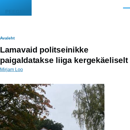
Liigu edasi põhisisu juurde
Men
PEEGEL
Leivapuru
Avaleht
Lamavaid politseinikke
paigaldatakse liiga kergekäeliselt
Mirjam Loo
Image