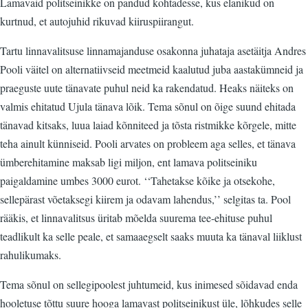
Lamavaid politseinikke on pandud kohtadesse, kus elanikud on
kurtnud, et autojuhid rikuvad kiiruspiirangut.
Tartu linnavalitsuse linnamajanduse osakonna juhataja asetäitja Andres
Pooli väitel on alternatiivseid meetmeid kaalutud juba aastakümneid ja
praeguste uute tänavate puhul neid ka rakendatud. Heaks näiteks on
valmis ehitatud Ujula tänava lõik. Tema sõnul on õige suund ehitada
tänavad kitsaks, luua laiad kõnniteed ja tõsta ristmikke kõrgele, mitte
teha ainult künniseid. Pooli arvates on probleem aga selles, et tänava
ümberehitamine maksab ligi miljon, ent lamava politseiniku
paigaldamine umbes 3000 eurot. ‘‘Tahetakse kõike ja otsekohe,
sellepärast võetaksegi kiirem ja odavam lahendus,’’ selgitas ta. Pool
rääkis, et linnavalitsus üritab mõelda suurema tee-ehituse puhul
teadlikult ka selle peale, et samaaegselt saaks muuta ka tänaval liiklust
rahulikumaks.
Tema sõnul on sellegipoolest juhtumeid, kus inimesed sõidavad enda
hooletuse tõttu suure hooga lamavast politseinikust üle, lõhkudes selle