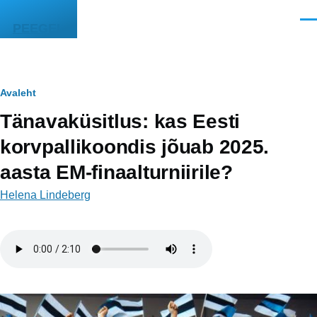
Liigu edasi põhisisu juurde
Men
PEEGEL
Leivapuru
Avaleht
Tänavaküsitlus: kas Eesti
korvpallikoondis jõuab 2025.
aasta EM-finaalturniirile?
Helena Lindeberg
Helifail