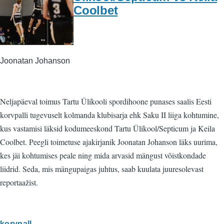
Coolbet
Joonatan Johanson
Neljapäeval toimus Tartu Ülikooli spordihoone punases saalis Eesti
korvpalli tugevuselt kolmanda klubisarja ehk Saku II liiga kohtumine,
kus vastamisi läksid kodumeeskond Tartu Ülikool/Septicum ja Keila
Coolbet. Peegli toimetuse ajakirjanik Joonatan Johanson läks uurima,
kes jäi kohtumises peale ning mida arvasid mängust võistkondade
liidrid. Seda, mis mängupaigas juhtus, saab kuulata juuresolevast
reportaažist.
korvpall