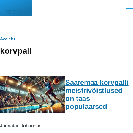
Liigu edasi põhisisu juurde
Men
PEEGEL
Leivapuru
Avaleht
korvpall
Saaremaa korvpalli
meistrivõistlused
on taas
populaarsed
Joonatan Johanson