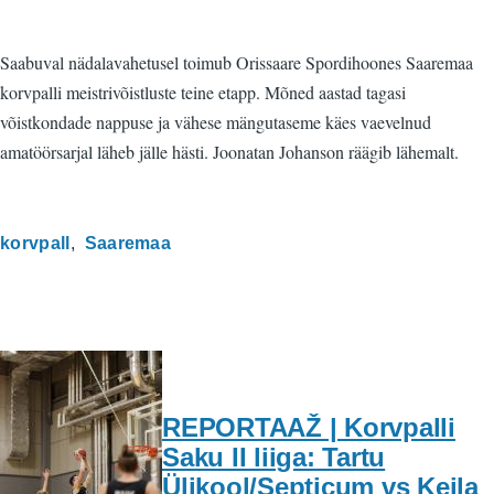
Saabuval nädalavahetusel toimub Orissaare Spordihoones Saaremaa
korvpalli meistrivõistluste teine etapp. Mõned aastad tagasi
võistkondade nappuse ja vähese mängutaseme käes vaevelnud
amatöörsarjal läheb jälle hästi. Joonatan Johanson räägib lähemalt.
korvpall
Saaremaa
REPORTAAŽ | Korvpalli
Saku II liiga: Tartu
Ülikool/Septicum vs Keila