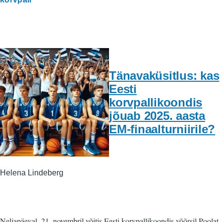
Tänavaküsitlus: kas
Eesti
korvpallikoondis
jõuab 2025. aasta
EM-finaalturniirile?
Helena Lindeberg
Neljapäeval, 21. novembril võitis Eesti korvpallikoondis võõrsil Poolat