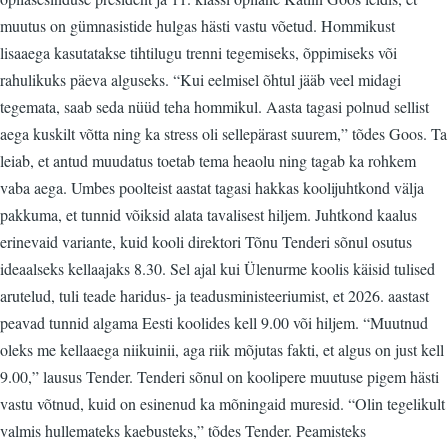
muutus on gümnasistide hulgas hästi vastu võetud. Hommikust
lisaaega kasutatakse tihtilugu trenni tegemiseks, õppimiseks või
rahulikuks päeva alguseks. “Kui eelmisel õhtul jääb veel midagi
tegemata, saab seda nüüd teha hommikul. Aasta tagasi polnud sellist
aega kuskilt võtta ning ka stress oli sellepärast suurem,” tõdes Goos. Ta
leiab, et antud muudatus toetab tema heaolu ning tagab ka rohkem
vaba aega. Umbes poolteist aastat tagasi hakkas koolijuhtkond välja
pakkuma, et tunnid võiksid alata tavalisest hiljem. Juhtkond kaalus
erinevaid variante, kuid kooli direktori Tõnu Tenderi sõnul osutus
ideaalseks kellaajaks 8.30. Sel ajal kui Ülenurme koolis käisid tulised
arutelud, tuli teade haridus- ja teadusministeeriumist, et 2026. aastast
peavad tunnid algama Eesti koolides kell 9.00 või hiljem. “Muutnud
oleks me kellaaega niikuinii, aga riik mõjutas fakti, et algus on just kell
9.00,” lausus Tender. Tenderi sõnul on koolipere muutuse pigem hästi
vastu võtnud, kuid on esinenud ka mõningaid muresid. “Olin tegelikult
valmis hullemateks kaebusteks,” tõdes Tender. Peamisteks