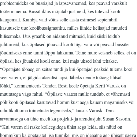
probleemideks on bussiajad ja lapsevanemad, kes peavad varakult
tööle minema. Bussiliiklus mõjutab just neid, kes tulevad kooli
kaugemalt. Kambja vald võttis selle aasta esimesel septembril
kasutusele uue koolibussigraafiku, milles liinide kellaajad muudeti
hilisemaks. Uus graafik on aidanud mitmeid, kuid siiski leidub
juhtumeid, kus õpilased jõuavad kooli liiga vara või peavad bussile
jõudmiseks enne tunni lõppu lahkuma. Teine mure seisneb selles, et on
õpilasi, kes jõuaksid kooli enne, kui maja uksed lahti tehakse.
“Õpetajate tööaeg on seitse tundi ja kui õpetajad peaksid tulema kooli
veel varem, et jälgida alaealisi lapsi, läheks nende tööaeg lihtsalt
lõhki,” kommenteeris Tender. Eesti keele õpetaja Kerli Varusk on
muutusega väga rahul. “Õpilaste vaatest mulle tundub, et vähemasti
põhikooli õpilased kasutavad hommikust aega kauem magamiseks või
rahulikult oma toimetuste tegemiseks,” lausus Varusk. Tema
arvamusega on ühte meelt ka projekti- ja arendusjuht Susan Sasorin.
“Kui varem oli raske kolleegidega ühist aega leida, siis nüüd on
hommikuti ka õpetajatel lisa tunnike, mis on ideaalne aeg ühiselt päeva