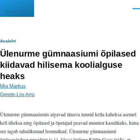
Liigu edasi põhisisu juurde
Men
PEEGEL
Leivapuru
Avaleht
Ülenurme gümnaasiumi õpilased
kiidavad hilisema koolialguse
heaks
Mia Markus
Greete-Liis Arro
Ülenurme gümnaasiumis algavad tänavu tunnid kella kaheksa asemel
kell üheksa ning õpilased ja õpetajad peavad muutust kasulikuks, kuna
see tagab rahulikumad hommikud. Ülenurme gümnaasiumi
õpilasesinduse president ja 11. klassi õpilane Kätlin Goos leidis, et