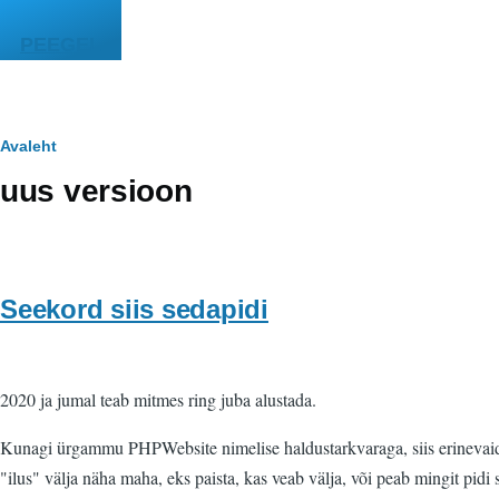
Liigu edasi põhisisu juurde
PEEGEL
Leivapuru
Avaleht
uus versioon
Seekord siis sedapidi
2020 ja jumal teab mitmes ring juba alustada.
Kunagi ürgammu PHPWebsite nimelise haldustarkvaraga, siis erinevaid D
"ilus" välja näha maha, eks paista, kas veab välja, või peab mingit pidi