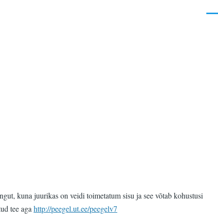
Men
ut, kuna juurikas on veidi toimetatum sisu ja see võtab kohustusi
itud tee aga
http://peegel.ut.ee/peegelv7