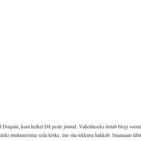
rupale, kuni hetkel D8 peale jõutud. Vahelduseks üritab blogi vorming
 siiski struktueerima seda kõike, mis siia tekkima hakkab. Siiamaani läb