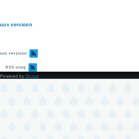
uus versioon
uus versioon
RSS-voog
Powered by
Drupal