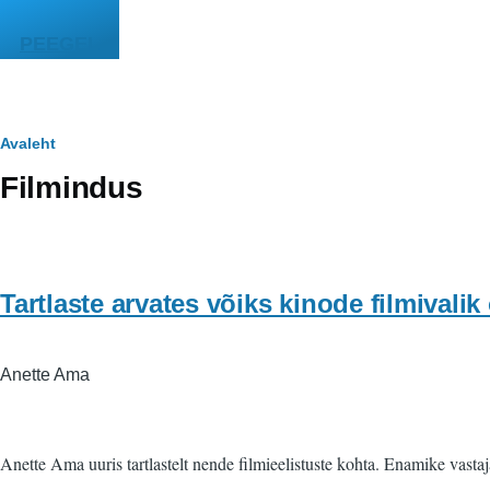
Liigu edasi põhisisu juurde
PEEGEL
Leivapuru
Avaleht
Filmindus
Tartlaste arvates võiks kinode filmivali
Anette Ama
Anette Ama uuris tartlastelt nende filmieelistuste kohta. Enamike vasta