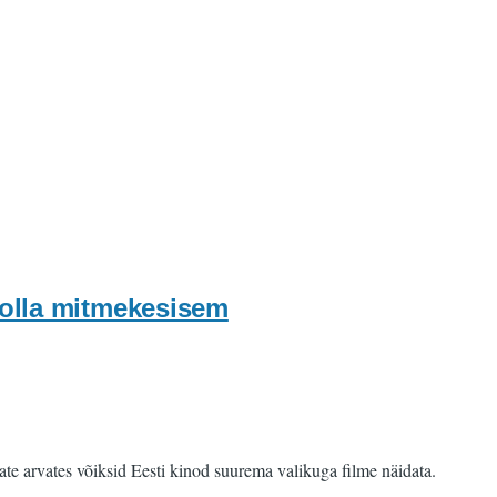
k olla mitmekesisem
jate arvates võiksid Eesti kinod suurema valikuga filme näidata.