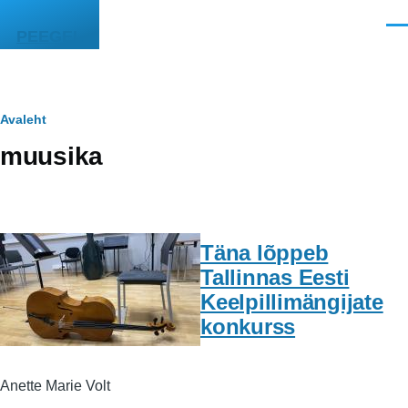
Liigu edasi põhisisu juurde
Men
PEEGEL
Leivapuru
Avaleht
muusika
Täna lõppeb
Tallinnas Eesti
Keelpillimängijate
konkurss
Anette Marie Volt