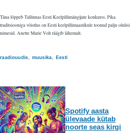
Täna lõppeb Tallinnas Eesti Keelpillimängijate konkurss. Pika
traditsiooniga võistlus on Eesti keelpillimaastikule toonud palju olulisi
nimesid. Anette Marie Volt räägib lähemalt.
raadiouudis
muusika
Eesti
Spotify aasta
ülevaade kütab
noorte seas kirgi