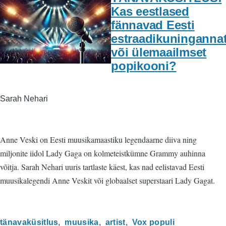
Kas eestlased
fännavad Eesti
estraadikuninganna
või ülemaailmset
popikooni?
Sarah Nehari
Anne Veski on Eesti muusikamaastiku legendaarne diiva ning
miljonite iidol Lady Gaga on kolmeteistkümne Grammy auhinna
võitja. Sarah Nehari uuris tartlaste käest, kas nad eelistavad Eesti
muusikalegendi Anne Veskit või globaalset superstaari Lady Gagat.
tänavaküsitlus
muusika
artist
Vox populi