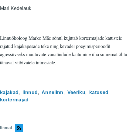
Mari Kedelauk
Linnuökoloog Marko Mäe sõnul kujutab kortermajade katustele
rajatud kajakapesade teke ning kevadel poegimisperioodil
agressiivseks muutuvate vanalindude käitumine üha suuremat õhtu
tänaval viibivatele inimestele.
kajakad
linnud
Annelinn
Veeriku
katused
kortermajad
linnud