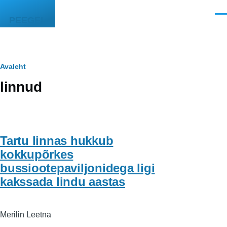
Liigu edasi põhisisu juurde
Men
PEEGEL
Leivapuru
Avaleht
linnud
Tartu linnas hukkub
kokkupõrkes
bussiootepaviljonidega ligi
kakssada lindu aastas
Merilin Leetna